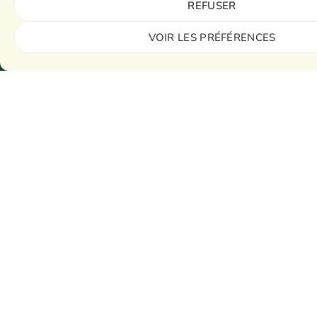
REFUSER
VOIR LES PRÉFÉRENCES
Saint-Étienne en Drouais
Doyenné du Drouais
Sainte-Thérèse en Vallée d'Avre
Doyenné du Drouais
Saint-Aventin en Dunois
Doyenné du Dunois