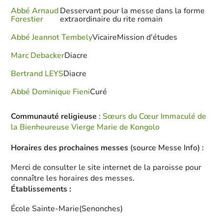
Abbé Arnaud
Desservant pour la messe dans la forme
Forestier
extraordinaire du rite romain
Abbé Jeannot Tembely
Vicaire
Mission d'études
Marc Debacker
Diacre
Bertrand LEYS
Diacre
Abbé Dominique Fieni
Curé
Communauté religieuse
:
Sœurs du Cœur Immaculé de
la Bienheureuse Vierge Marie de Kongolo
Horaires des prochaines messes
(source Messe Info) :
Merci de consulter le site internet de la paroisse pour
connaître les horaires des messes.
Établissements :
École Sainte-Marie
(Senonches)