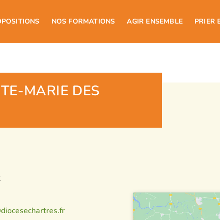
OPOSITIONS
NOS FORMATIONS
AGIR ENSEMBLE
PRIER 
NTE-MARIE DES
2
iocesechartres.fr