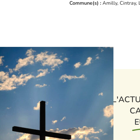
Commune(s) :
Amilly, Cintray, 
L'ACTU
CA
E