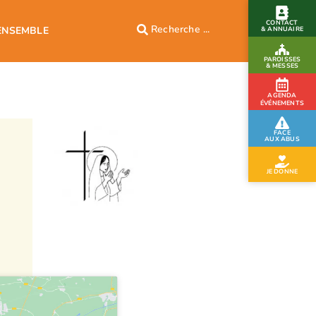
CONTACT
ENSEMBLE
& ANNUAIRE
PAROISSES
& MESSES
AGENDA
ÉVÉNEMENTS
FACE
AUX ABUS
JE DONNE