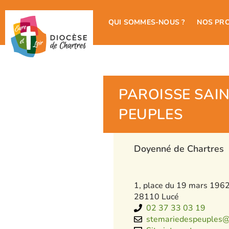
QUI SOMMES-NOUS ?
NOS PR
PAROISSE SAI
PEUPLES
Doyenné de Chartres
1, place du 19 mars 196
28110 Lucé
02 37 33 03 19
stemariedespeuples@d