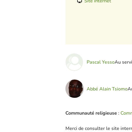
Site internet
Pascal Yesso
Au serv
Abbé Alain Tsiomo
A
Communauté religieuse
:
Comm
Merci de consulter le site inte