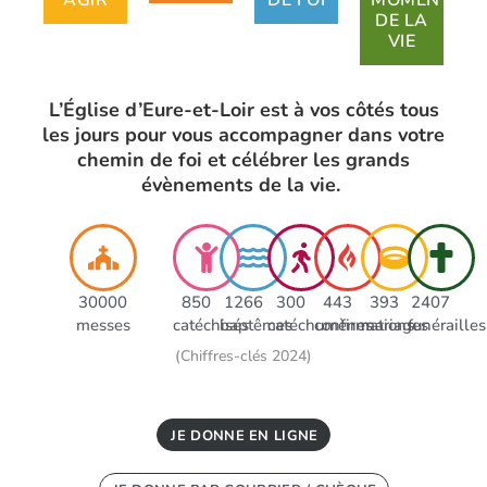
AGIR
DE FOI
MOMENTS
DE LA
VIE
L’Église d’Eure-et-Loir est à vos côtés tous
les jours pour vous accompagner dans votre
chemin de foi et célébrer les grands
évènements de la vie.
30000
850
1266
300
443
393
2407
messes
catéchisés
baptêmes
catéchumènes
confirmations
mariages
funérailles
(Chiffres-clés 2024)
JE DONNE EN LIGNE