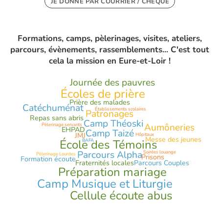
JE DONNE PAR COURRIER / CHÈQUE
Formations, camps, pèlerinages, visites, ateliers,
parcours, évènements, rassemblements... C'est tout
cela la mission en Eure-et-Loir !
Journée des pauvres
Écoles de prière
Prière des malades
Catéchuménat
Établissements scolaires
Patronages
Repas sans abris
Camp Théoski
Pèlerinage servants
Aumôneries
EHPAD
Camp Taizé
JMJ
Hôpitaux
Messe des jeunes
BAFA
École des Témoins
Soirées louange
Parcours Alpha
Pèlerinage Lourdes
Prisons
Formation écoute
Fraternités locales
Parcours Couples
Préparation mariage
Camp Musique et Liturgie
Cellule écoute abus