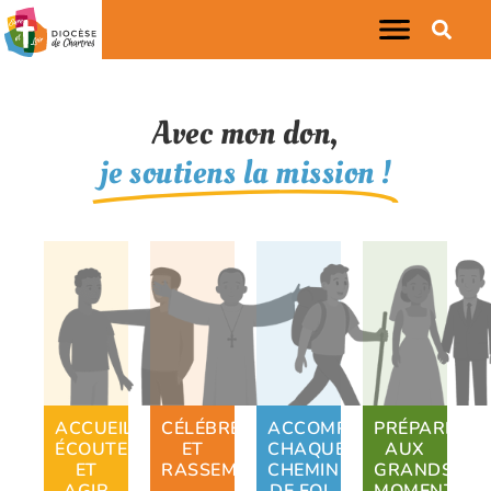
Avec mon don,
je soutiens la mission !
ACCUEILLIR,
CÉLÉBRER
ACCOMPAGNER
PRÉPARER
ÉCOUTER
ET
CHAQUE
AUX
ET
RASSEMBLER
CHEMIN
GRANDS