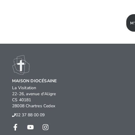
M
MAISON DIOCÉSAINE
La Visitation
22-26, avenue d'Aligre
CS 40181
28008 Chartres Cedex
02 37 88 00 09