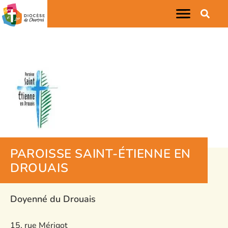
PAROISSE SAINT-ÉTIENNE EN
DROUAIS
Doyenné du Drouais
15, rue Mérigot