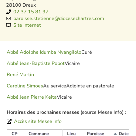
28100 Dreux
02 37 15 81 97
paroisse.stetienne@diocesechartres.com
Site internet
Abbé Adolphe Idumba Nyangilolo
Curé
Abbé Jean-Baptiste Popot
Vicaire
René Martin
Caroline Simoes
Au service
Adjointe en pastorale
Abbé Jean Pierre Keita
Vicaire
Horaires des prochaines messes
(source Messe Info) :
Accès site Messe Info
CP
Commune
Lieu
Paroisse
Date