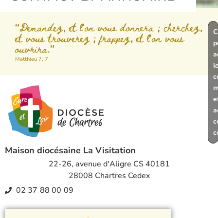
"Demandez, et l'on vous donnera ; cherchez,
C
et vous trouverez ; frappez, et l'on vous
p
ouvrira.”
a
Matthieu 7, 7
l
c
m
e
a
c
c
Maison diocésaine La Visitation
22-26, avenue d'Aligre CS 40181
28008 Chartres Cedex
02 37 88 00 09