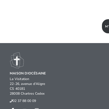
M
MAISON DIOCÉSAINE
La Visitation
22-26, avenue d'Aligre
CS 40181
28008 Chartres Cedex
02 37 88 00 09