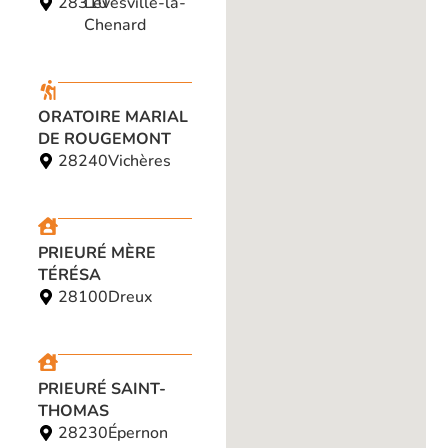
28310
Levesville-la-
Chenard
ORATOIRE MARIAL
DE ROUGEMONT
28240
Vichères
PRIEURÉ MÈRE
TÉRÉSA
28100
Dreux
PRIEURÉ SAINT-
THOMAS
28230
Épernon