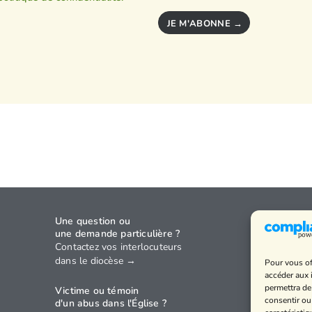
JE M'ABONNE →
Une question ou
Agenda
une demande particulière ?
Annuaire
Contactez vos interlocuteurs
dans le diocèse →
Pour vous of
Horaires
accéder aux 
Politique 
permettra de
Victime ou témoin
confidenti
consentir ou
d'un abus dans l'Église ?