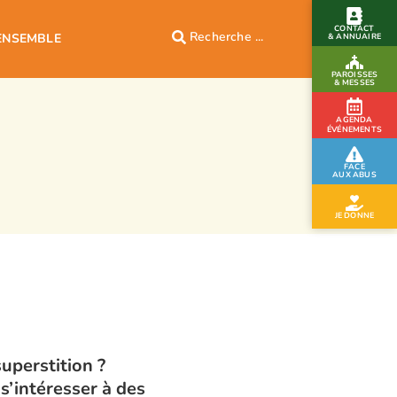
CONTACT
ENSEMBLE
& ANNUAIRE
PAROISSES
& MESSES
AGENDA
ÉVÉNEMENTS
FACE
AUX ABUS
JE DONNE
uperstition ?
s’intéresser à des