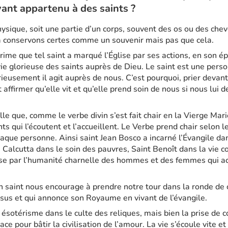
yant appartenu à des saints ?
hysique, soit une partie d’un corps, souvent des os ou des chev
 conservons certes comme un souvenir mais pas que cela.
prime que tel saint a marqué l’Église par ses actions, en son ép
la vie glorieuse des saints auprès de Dieu. Le saint est une per
ieusement il agit auprès de nous. C’est pourquoi, prier devant
t affirmer qu’elle vit et qu’elle prend soin de nous si nous lu
lle que, comme le verbe divin s’est fait chair en la Vierge Marie
 qui l’écoutent et l’accueillent. Le Verbe prend chair selon le
que personne. Ainsi saint Jean Bosco a incarné l’Évangile dan
 Calcutta dans le soin des pauvres, Saint Benoît dans la vie 
sse par l’humanité charnelle des hommes et des femmes qui a
un saint nous encourage à prendre notre tour dans la ronde de 
us et qui annonce son Royaume en vivant de l’évangile.
ni ésotérisme dans le culte des reliques, mais bien la prise de 
ace pour bâtir la civilisation de l’amour. La vie s’écoule vite et 