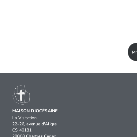
M
MAISON DIOCÉSAINE
La Visitation
22-26, avenue d'Aligre
CS 40181
28008 Chartres Cedex