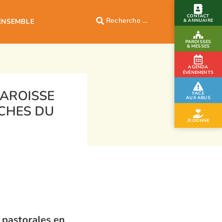
CONTACT
ENSEMBLE
& ANNUAIRE
PAROISSES
& MESSES
AGENDA
ÉVÉNEMENTS
PAROISSE
FACE
AUX ABUS
CHES DU
JE DONNE
 pastorales en