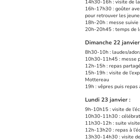
14h30-16h : visite de la
16h-17h30 : goûter avec
pour retrouver les jeune
18h-20h : messe suivie d
20h-20h45 : temps de 
Dimanche 22 janvier 
8h30-10h : laudes/adora
10h30-11h45 : messe pa
12h-15h : repas partag
15h-19h : visite de l’ex
Mottereau
19h : vêpres puis repas
Lundi 23 janvier :
9h-10h15 : visite de l’é
10h30-11h30 : célébratio
11h30-12h : suite visite
12h-13h20 : repas à l’é
13h30-14h30 : visite d