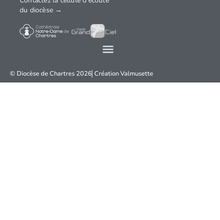
Contactez la cellule d'écoute
du diocèse →
© Diocèse de Chartres 2026
Création
Valmusette