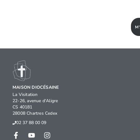
M
MAISON DIOCÉSAINE
La Visitation
22-26, avenue d'Aligre
CS 40181
28008 Chartres Cedex
02 37 88 00 09