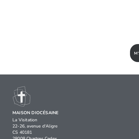
M
MAISON DIOCÉSAINE
La Visitation
22-26, avenue d'Aligre
CS 40181
28008 Chartres Cedex