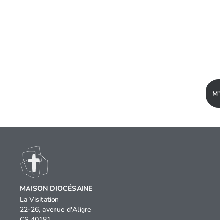
M
MAISON DIOCÉSAINE
La Visitation
22-26, avenue d'Aligre
CS 40181