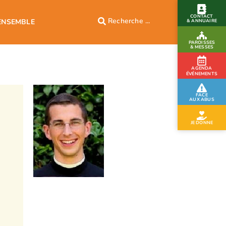
CONTACT
ENSEMBLE
& ANNUAIRE
PAROISSES
& MESSES
AGENDA
ÉVÉNEMENTS
FACE
AUX ABUS
JE DONNE