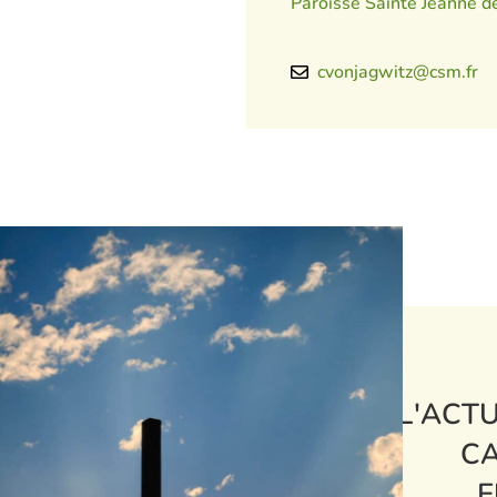
Paroisse Sainte Jeanne de
cvonjagwitz@csm.fr
L'ACTU
CA
E