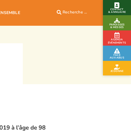
CONTACT
ENSEMBLE
& ANNUAIRE
PAROISSES
& MESSES
AGENDA
ÉVÉNEMENTS
FACE
AUX ABUS
JE DONNE
019 à l’âge de 98