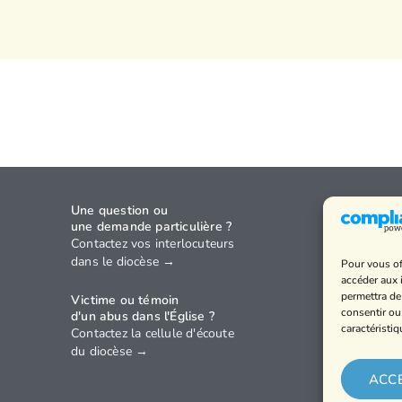
Une question ou
Agenda
une demande particulière ?
Annuaire
Contactez vos interlocuteurs
dans le diocèse →
Pour vous of
Horaires
accéder aux 
Politique 
permettra de
Victime ou témoin
confidenti
consentir ou
d'un abus dans l'Église ?
caractéristiq
Contactez la cellule d'écoute
Mentions 
du diocèse →
ACC