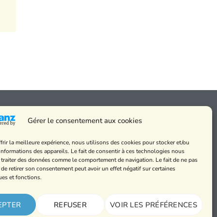
Gérer le consentement aux cookies
frir la meilleure expérience, nous utilisons des cookies pour stocker et/ou
 messes
informations des appareils. Le fait de consentir à ces technologies nous
de cookies et
 traiter des données comme le comportement de navigation. Le fait de ne pas
alité
 de retirer son consentement peut avoir un effet négatif sur certaines
ues et fonctions.
légales
EPTER
REFUSER
VOIR LES PRÉFÉRENCES