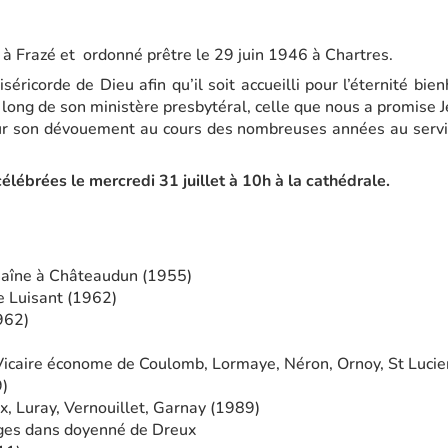
 à Frazé et ordonné prêtre le 29 juin 1946 à Chartres.
séricorde de Dieu afin qu’il soit accueilli pour l’éternité bi
 long de son ministère presbytéral, celle que nous a promise J
r son dévouement au cours des nombreuses années au service
célébrées le mercredi 31 juillet à 10h à la cathédrale.
Chaîne à Châteaudun (1955)
e Luisant (1962)
962)
Vicaire économe de Coulomb, Lormaye, Néron, Ornoy, St Luci
)
x, Luray, Vernouillet, Garnay (1989)
ges dans doyenné de Dreux