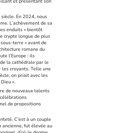
eillant et présentant son
e siècle. En 2024, nous
Dame. L’achèvement de sa
des enduits « bientôt
te crypte longue de plus
-sous-terre » avant de
rchitecture romane du
te l’Europe : ils
de la cathédrale par le
r les croyants. Telle une
cle, on priait avec les
 Dieu ».
ère de nouveaux talents
 célébrations
anel de propositions
inteté. C’est à un couple
on ancienne, fut élevée au
originel, d’où le dogme