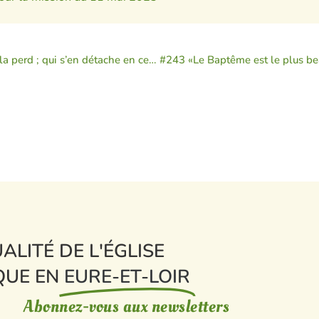
#241 «Qui aime sa vie la perd ; qui s’en détache en ce monde la gardera pour la vie éternelle !»
ALITÉ DE L'ÉGLISE
QUE EN
EURE-ET-LOIR
Abonnez-vous aux newsletters