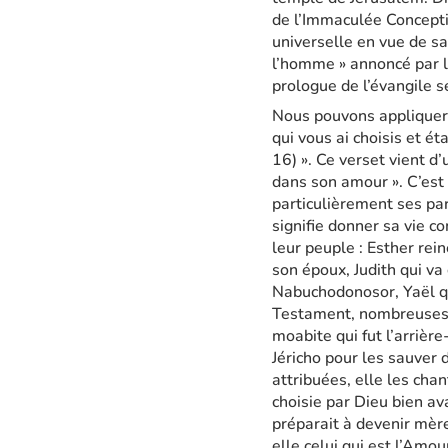
de l’Immaculée Concepti
universelle en vue de sa
l’homme » annoncé par le
prologue de l’évangile s
Nous pouvons appliquer à
qui vous ai choisis et ét
16) ». Ce verset vient 
dans son amour ». C’est 
particulièrement ses pa
signifie donner sa vie c
leur peuple : Esther rei
son époux, Judith qui v
Nabuchodonosor, Yaël qu
Testament, nombreuses s
moabite qui fut l’arriè
Jéricho pour les sauver 
attribuées, elle les cha
choisie par Dieu bien av
préparait à devenir mère 
elle celui qui est l’Amo