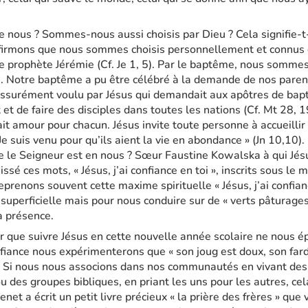
e nous ? Sommes-nous aussi choisis par Dieu ? Cela signifie-t
affirmons que nous sommes choisis personnellement et connus d
e prophète Jérémie (Cf. Je 1, 5). Par le baptême, nous sommes
le. Notre baptême a pu être célébré à la demande de nos par
ssurément voulu par Jésus qui demandait aux apôtres de bapt
t et de faire des disciples dans toutes les nations (Cf. Mt 28, 1
ait amour pour chacun. Jésus invite toute personne à accueillir
 Je suis venu pour qu’ils aient la vie en abondance » (Jn 10,10
 le Seigneur est en nous ? Sœur Faustine Kowalska à qui Jés
ssé ces mots, « Jésus, j’ai confiance en toi », inscrits sous le
prenons souvent cette maxime spirituelle « Jésus, j’ai confiance
 superficielle mais pour nous conduire sur de « verts pâturages
a présence.
r que suivre Jésus en cette nouvelle année scolaire ne nous é
nfiance nous expérimenterons que « son joug est doux, son far
s. Si nous nous associons dans nos communautés en vivant des 
 des groupes bibliques, en priant les uns pour les autres, cela
enet a écrit un petit livre précieux « la prière des frères » que