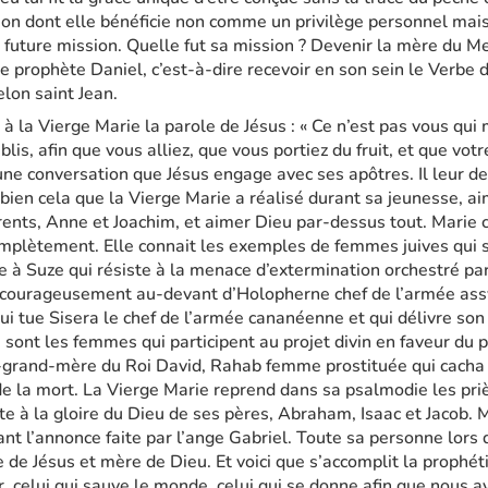
on dont elle bénéficie non comme un privilège personnel ma
 future mission. Quelle fut sa mission ? Devenir la mère du Mes
 prophète Daniel, c’est-à-dire recevoir en son sein le Verbe d
elon saint Jean.
 la Vierge Marie la parole de Jésus : « Ce n’est pas vous qui m
ablis, afin que vous alliez, que vous portiez du fruit, et que vot
d’une conversation que Jésus engage avec ses apôtres. Il leur
bien cela que la Vierge Marie a réalisé durant sa jeunesse, a
rents, Anne et Joachim, et aimer Dieu par-dessus tout. Mari
omplètement. Elle connait les exemples de femmes juives qui s
ne à Suze qui résiste à la menace d’extermination orchestré p
a courageusement au-devant d’Holopherne chef de l’armée ass
i tue Sisera le chef de l’armée cananéenne et qui délivre son
ont les femmes qui participent au projet divin en faveur du p
re-grand-mère du Roi David, Rahab femme prostituée qui cacha
de la mort. La Vierge Marie reprend dans sa psalmodie les priè
nte à la gloire du Dieu de ses pères, Abraham, Isaac et Jacob. 
ant l’annonce faite par l’ange Gabriel. Toute sa personne lors
de Jésus et mère de Dieu. Et voici que s’accomplit la prophétie 
ur, celui qui sauve le monde, celui qui se donne afin que nous 