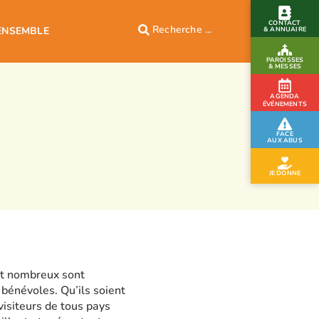
CONTACT
ENSEMBLE
& ANNUAIRE
PAROISSES
& MESSES
AGENDA
ÉVÉNEMENTS
FACE
AUX ABUS
JE DONNE
rt nombreux sont
 bénévoles. Qu’ils soient
visiteurs de tous pays