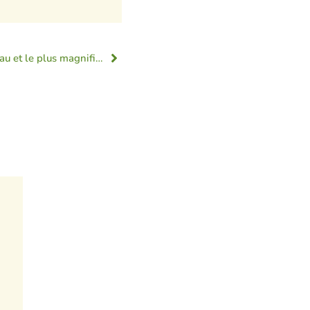
#243 «Le Baptême est le plus beau et le plus magnifique des dons de Dieu !»