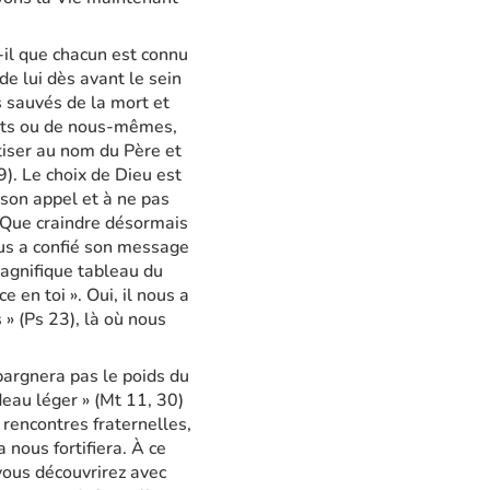
-il que chacun est connu
e lui dès avant le sein
 sauvés de la mort et
ents ou de nous-mêmes,
iser au nom du Père et
9). Le choix de Dieu est
 son appel et à ne pas
). Que craindre désormais
us a confié son message
 magnifique tableau du
 en toi ». Oui, il nous a
 » (Ps 23), là où nous
pargnera pas le poids du
deau léger » (Mt 11, 30)
rencontres fraternelles,
 nous fortifiera. À ce
 vous découvrirez avec