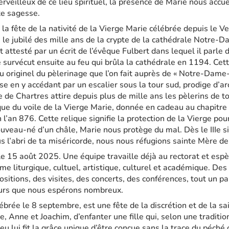
erveilleux de ce lieu spirituel, la présence de Marie nous accu
te sagesse.
 la fête de la nativité de la Vierge Marie célébrée depuis le V
 le jubilé des mille ans de la crypte de la cathédrale Notre-
 attesté par un écrit de l’évêque Fulbert dans lequel il parle 
 survécut ensuite au feu qui brûla la cathédrale en 1194. Cet
u originel du pèlerinage que l’on fait auprès de « Notre-Dame
se en y accédant par un escalier sous la tour sud, prodige d’a
e de Chartres attire depuis plus de mille ans les pèlerins de tou
que du voile de la Vierge Marie, donnée en cadeau au chapitre 
l’an 876. Cette relique signifie la protection de la Vierge pou
veau-né d’un châle, Marie nous protège du mal. Dès le IIIe siè
us l’abri de ta miséricorde, nous nous réfugions sainte Mère de
le 15 août 2025. Une équipe travaille déjà au rectorat et esp
me liturgique, cultuel, artistique, culturel et académique. Des
ositions, des visites, des concerts, des conférences, tout un p
teurs que nous espérons nombreux.
lébrée le 8 septembre, est une fête de la discrétion et de la sa
le, Anne et Joachim, d’enfanter une fille qui, selon une traditi
u lui fit la grâce unique d’être conçue sans la trace du péché 