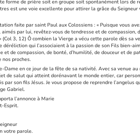
ette forme de prière soit en groupe soit spontanément lors de 
tres est une voie excellente pour attirer la grâce du Seigneur v
tation faite par saint Paul aux Colossiens : « Puisque vous ave
, aimés par lui, revêtez-vous de tendresse et de compassion, d
 » (Col 3, 12) Ô combien la Vierge a vécu cette parole dès sa
 déréliction qui l’associaient à la passion de son Fils bien-ai
e et de compassion, de bonté, d’humilité, de douceur et de pati
 nos proches.
e-Dame en ce jour de la fête de sa nativité. Avec sa venue 
ojet de salut qui atteint dorénavant le monde entier, car pers
 par son fils Jésus. Je vous propose de reprendre l’angelus q
nge Gabriel.
pporta l’annonce à Marie
t-Esprit.
Seigneur
on votre parole.