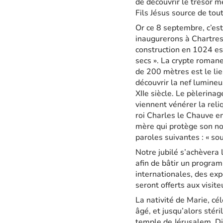
de découvrir le trésor m
Fils Jésus source de tou
Or ce 8 septembre, c’est
inaugurerons à Chartres
construction en 1024 est
secs ». La crypte romane
de 200 mètres est le lie
découvrir la nef lumineu
XIIe siècle. Le pèlerinag
viennent vénérer la reli
roi Charles le Chauve en 
mère qui protège son nou
paroles suivantes : « so
Notre jubilé s’achèvera 
afin de bâtir un program
internationales, des exp
seront offerts aux visi
La nativité de Marie, cé
âgé, et jusqu’alors stéri
temple de Jérusalem. Die