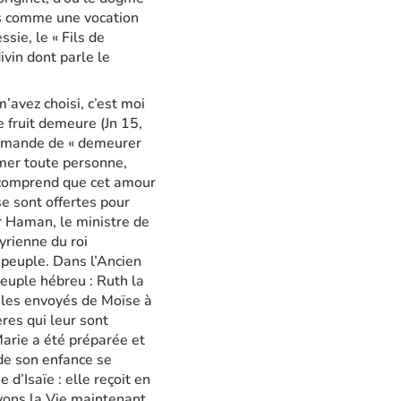
is comme une vocation
sie, le « Fils de
ivin dont parle le
’avez choisi, c’est moi
re fruit demeure (Jn 15,
 demande de « demeurer
imer toute personne,
e comprend que cet amour
e sont offertes pour
ar Haman, le ministre de
yrienne du roi
 peuple. Dans l’Ancien
euple hébreu : Ruth la
 les envoyés de Moïse à
res qui leur sont
Marie a été préparée et
 de son enfance se
d’Isaïe : elle reçoit en
ayons la Vie maintenant