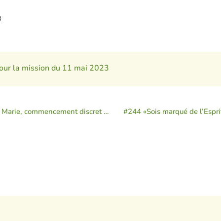
3
pour la mission du 11 mai 2023
#242 «La naissance de Marie, commencement discret du projet de salut !»
#244 «Sois marqué de l’Esprit