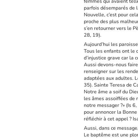
femmes qui avaient telle
parfois désemparés de le 
Nouvelle, c’est pour cela
proche des plus malheur
s’en retourner vers le Pè
28, 19).
Aujourd’hui les paroisses
Tous les enfants ont le dr
d’injustice grave car la
Aussi devons-nous faire 
renseigner sur les rende
adaptées aux adultes. Le
35). Sainte Teresa de Cal
Notre âme a soif du Dieu 
les âmes assoiffées de n
notre messager ?» (Is 6, 
pour annoncer la Bonne N
réfléchir à cet appel ? I
Aussi, dans ce message, 
Le baptême est une plon