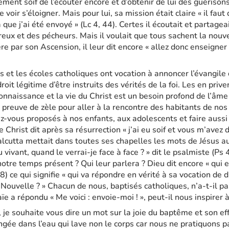
ment soif de l’écouter encore et d’obtenir de lui des guérison
voir s’éloigner. Mais pour lui, sa mission était claire « il fau
 que j’ai été envoyé » (Lc 4, 44). Certes il écoutait et partageai
eux et des pécheurs. Mais il voulait que tous sachent la nouv
re par son Ascension, il leur dit encore « allez donc enseigner
 et les écoles catholiques ont vocation à annoncer l’évangile d
oit légitime d’être instruits des vérités de la foi. Les en priver
 connaissance et la vie du Christ est un besoin profond de l’âm
preuve de zèle pour aller à la rencontre des habitants de nos 
z-vous proposés à nos enfants, aux adolescents et faire aussi
 Christ dit après sa résurrection « j’ai eu soif et vous m’avez 
cutta mettait dans toutes ses chapelles les mots de Jésus au cal
vivant, quand le verrai-je face à face ? » dit le psalmiste (Ps 
otre temps présent ? Qui leur parlera ? Dieu dit encore « qui e
8) ce qui signifie « qui va répondre en vérité à sa vocation de 
ouvelle ? » Chacun de nous, baptisés catholiques, n’a-t-il pa
saïe a répondu « Me voici : envoie-moi ! », peut-il nous inspirer 
je souhaite vous dire un mot sur la joie du baptême et son eff
gée dans l’eau qui lave non le corps car nous ne pratiquons p