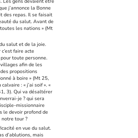
s. Les gens devaient être
t que j’annonce la Bonne
t des repas. Il se faisait
eauté du salut. Avant de
 toutes les nations » (Mt
u salut et de la joie.
 c’est faire acte
e pour toute personne.
villages afin de les
 des propositions
donné à boire » (Mt 25,
vaire : « j’ai soif ». «
41, 3). Qui va désaltérer
nverrai-je ? qui sera
disciple-missionnaire
s le devoir profond de
à notre tour ?
icacité en vue du salut.
as d’ablutions, mais