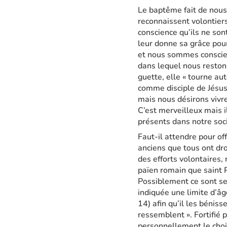
Le baptême fait de nous
reconnaissent volontiers
conscience qu’ils ne so
leur donne sa grâce pour
et nous sommes conscien
dans lequel nous reston
guette, elle « tourne au
comme disciple de Jésu
mais nous désirons vivre
C’est merveilleux mais i
présents dans notre soc
Faut-il attendre pour off
anciens que tous ont dro
des efforts volontaires,
païen romain que saint Pi
Possiblement ce sont ses
indiquée une limite d’âge
14) afin qu’il les béniss
ressemblent ». Fortifié 
personnellement le choix