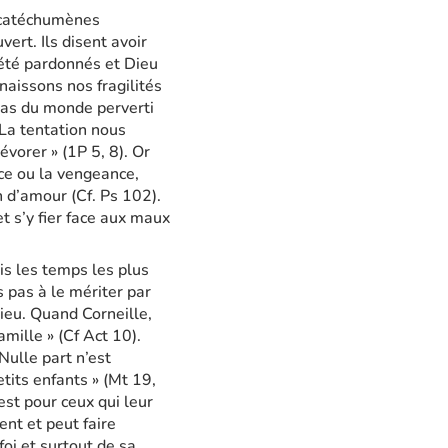
s catéchumènes
ert. Ils disent avoir
 été pardonnés et Dieu
naissons nos fragilités
pas du monde perverti
La tentation nous
évorer » (1P 5, 8). Or
ce ou la vengeance,
n d’amour (Cf. Ps 102).
t s’y fier face aux maux
uis les temps les plus
s pas à le mériter par
ieu. Quand Corneille,
amille » (Cf Act 10).
Nulle part n’est
etits enfants » (Mt 19,
est pour ceux qui leur
ent et peut faire
foi et surtout de sa