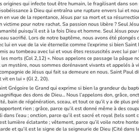
 origines qui infecte tout être humain, le fragilisant dans so
ésobéissance à Dieu qui entraîna une rupture envers lui et nou
in en vue de la repentance, Jésus par sa mort et sa résurrectio
 victime pour notre rachat. Sa passion nous libère ? Seul Jésu
humanité puisqu’il est à la fois Dieu et homme. Seul Jésus pouva
agneau sacrifié. Lors de notre baptême, nous avons été plongé
c lui en vue de la vie éternelle comme l’exprime si bien Saint 
is au tombeau avec lui et vous êtes ressuscités avec lui par l
re les morts (Col 2,12) ». Nous appelons ce passage la pâque n
t un mystère, nous sommes dorénavant vivants et appelés à viv
 compagnie de Jésus qui fait sa demeure en nous. Saint Paul dit 
 vit en lui » (Gl 2, 20).
int Grégoire le Grand qui exprime si bien la grandeur du bap
magnifique des dons de Dieu… Nous l’appelons don, grâce, oncti
té, bain de régénération, sceau, et tout ce qu’il y a de plus pré
’apportent rien ; grâce, parce qu’il est donné même à des cou
 dans l’eau ; onction, parce qu’il est sacré et royal (tels sont c
 est lumière éclatante ; vêtement, parce qu’il voile notre honte ;
garde et qu’il est le signe de la seigneurie de Dieu (Cité dans 