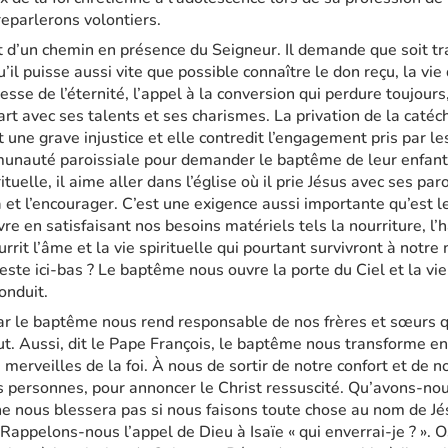
eparlerons volontiers.
 d’un chemin en présence du Seigneur. Il demande que soit tra
u’il puisse aussi vite que possible connaître le don reçu, la vie
se de l’éternité, l’appel à la conversion qui perdure toujours, 
part avec ses talents et ses charismes. La privation de la caté
t une grave injustice et elle contredit l’engagement pris par le
unauté paroissiale pour demander le baptême de leur enfant.
rituelle, il aime aller dans l’église où il prie Jésus avec ses par
et l’encourager. C’est une exigence aussi importante qu’est le
ivre en satisfaisant nos besoins matériels tels la nourriture, l’ha
urrit l’âme et la vie spirituelle qui pourtant survivront à notr
ste ici-bas ? Le baptême nous ouvre la porte du Ciel et la vie s
conduit.
par le baptême nous rend responsable de nos frères et sœurs q
lut. Aussi, dit le Pape François, le baptême nous transforme en
merveilles de la foi. À nous de sortir de notre confort et de n
s personnes, pour annoncer le Christ ressuscité. Qu’avons-nou
ne nous blessera pas si nous faisons toute chose au nom de J
 Rappelons-nous l’appel de Dieu à Isaïe « qui enverrai-je ? ». 