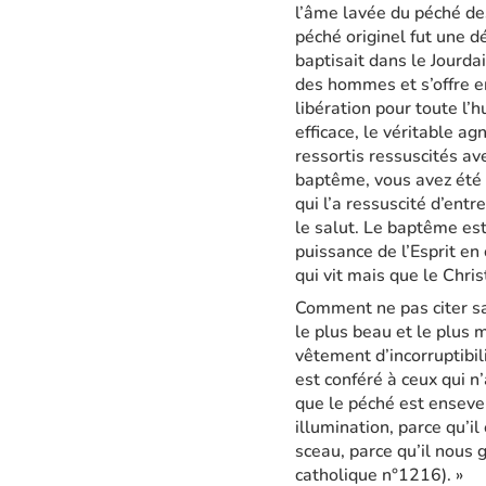
l’âme lavée du péché des
péché originel fut une d
baptisait dans le Jourda
des hommes et s’offre en
libération pour toute l’
efficace, le véritable 
ressortis ressuscités ave
baptême, vous avez été m
qui l’a ressuscité d’ent
le salut. Le baptême es
puissance de l’Esprit en
qui vit mais que le Christ
Comment ne pas citer sa
le plus beau et le plus 
vêtement d’incorruptibili
est conféré à ceux qui n
que le péché est enseveli
illumination, parce qu’il
sceau, parce qu’il nous 
catholique n°1216). »