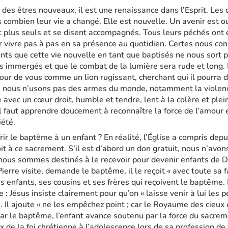
 des êtres nouveaux, il est une renaissance dans l’Esprit. Le
 combien leur vie a changé. Elle est nouvelle. Un avenir est ouv
nt plus seuls et se disent accompagnés. Tous leurs péchés ont
 vivre pas à pas en sa présence au quotidien. Certes nous con
ts que cette vie nouvelle en tant que baptisés ne nous sort 
s immergés et que le combat de la lumière sera rude et long. 
tour de vous comme un lion rugissant, cherchant qui il pourra d
s nous n’usons pas des armes du monde, notamment la violen
 avec un cœur droit, humble et tendre, lent à la colère et plei
l faut apprendre doucement à reconnaître la force de l’amour e
iété.
rir le baptême à un enfant ? En réalité, l’Église a compris dep
it à ce sacrement. S’il est d’abord un don gratuit, nous n’avon
 nous sommes destinés à le recevoir pour devenir enfants de D
erre visite, demande le baptême, il le reçoit « avec toute sa f
 enfants, ses cousins et ses frères qui reçoivent le baptême. 
 : Jésus insiste clairement pour qu’on « laisse venir à lui les p
e. Il ajoute « ne les empêchez point ; car le Royaume des cieux 
par le baptême, l’enfant avance soutenu par la force du sacrem
 de la foi chrétienne à l’adolescence lors de sa profession de 