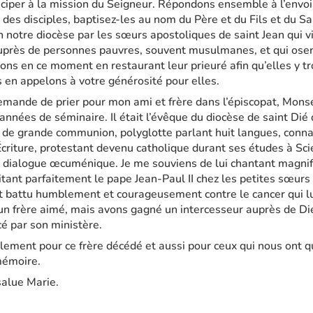
ciper à la mission du Seigneur. Répondons ensemble à l’envoi 
 des disciples, baptisez-les au nom du Père et du Fils et du Sai
n notre diocèse par les sœurs apostoliques de saint Jean qui v
uprès de personnes pauvres, souvent musulmanes, et qui osent
ons en ce moment en restaurant leur prieuré afin qu’elles y t
s en appelons à votre générosité pour elles.
demande de prier pour mon ami et frère dans l’épiscopat, Mons
x années de séminaire. Il était l’évêque du diocèse de saint Dié
de grande communion, polyglotte parlant huit langues, conna
criture, protestant devenu catholique durant ses études à Scie
 dialogue œcuménique. Je me souviens de lui chantant magnif
itant parfaitement le pape Jean-Paul II chez les petites sœur
st battu humblement et courageusement contre le cancer qui lu
un frère aimé, mais avons gagné un intercesseur auprès de Die
cé par son ministère.
lement pour ce frère décédé et aussi pour ceux qui nous ont 
mémoire.
salue Marie.