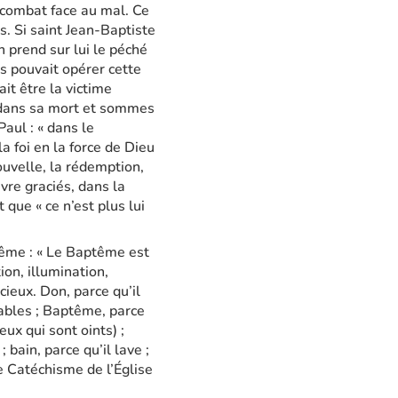
n combat face au mal. Ce
s. Si saint Jean-Baptiste
n prend sur lui le péché
s pouvait opérer cette
it être la victime
s dans sa mort et sommes
Paul : « dans le
a foi en la force de Dieu
ouvelle, la rédemption,
re graciés, dans la
que « ce n’est plus lui
tême : « Le Baptême est
on, illumination,
cieux. Don, parce qu’il
pables ; Baptême, parce
eux qui sont oints) ;
 bain, parce qu’il lave ;
le Catéchisme de l’Église