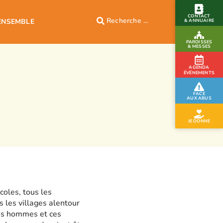
CONTACT
ENSEMBLE
& ANNUAIRE
PAROISSES
& MESSES
AGENDA
ÉVÉNEMENTS
FACE
AUX ABUS
JE DONNE
coles, tous les
s les villages alentour
ces hommes et ces