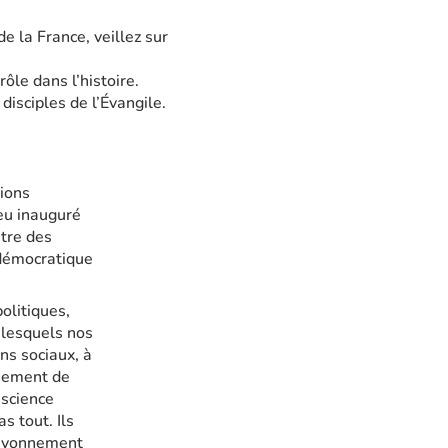
e la France, veillez sur
rôle dans l’histoire.
disciples de l’Évangile.
ions
ieu inauguré
être des
 démocratique
olitiques,
s lesquels nos
ens sociaux, à
ssement de
nscience
 tout. Ils
 rayonnement