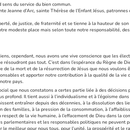
d sens du service du bien commun.
nte Jeanne d’Arc, sainte Thérèse de l’Enfant Jésus, patronnes d
berté, de justice, de fraternité et se tienne à la hauteur de son 
otre modeste place mais selon toute notre responsabilité, des 
ens, cependant, nous avons une vive conscience que les élect
ne résoudront pas tout. C’est dans l’espérance du Règne de D
e de la mort et de la résurrection de Jésus que nous voulons 
onsables et apporter notre contribution à la qualité de la vie
 notre pays.
cial que nous constatons a certes partie liée à des décisions p
lus profond. Il tient aussi à l’individualisme et à l’égoïsme dan
aissent entraîner depuis des décennies, à la dissolution des li
ion des familles, à la pression de la consommation, à l’affaibli
 respect de la vie humaine, à l’effacement de Dieu dans la co
 parlementaires et les responsables politiques ne peuvent pas
r le meilleur pour nous tous, pour l’unité, la prospérité et le