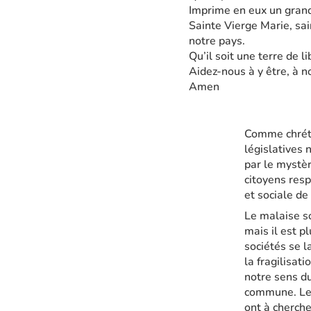
Imprime en eux un gran
Sainte Vierge Marie, sai
notre pays.
Qu’il soit une terre de li
Aidez-nous à y être, à n
Amen
Comme chréti
législatives 
par le mystèr
citoyens resp
et sociale de
Le malaise so
mais il est p
sociétés se l
la fragilisat
notre sens du
commune. Les
ont à cherche