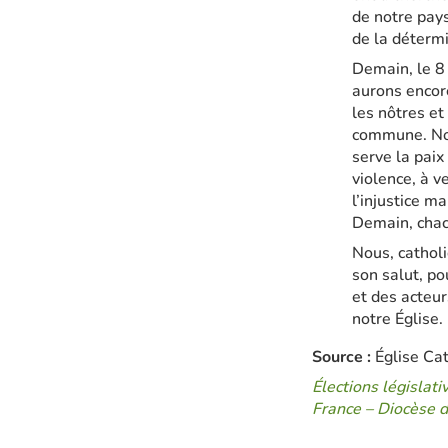
de notre pay
de la détermi
Demain, le 8 
aurons encore
les nôtres et
commune. Nou
serve la paix
violence, à v
l’injustice ma
Demain, chacu
Nous, catholi
son salut, po
et des acteu
notre Église.
Source :
Église Cat
Élections législat
France – Diocèse de