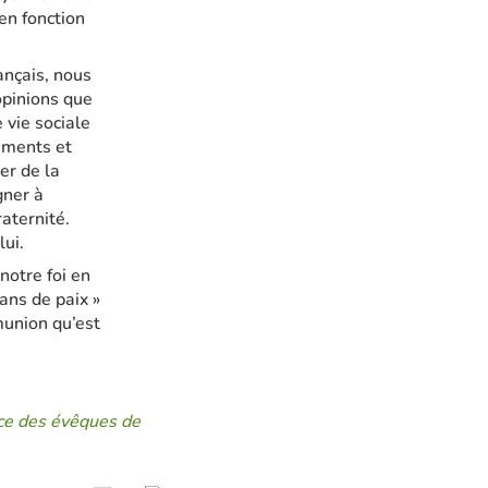
en fonction
ançais, nous
opinions que
 vie sociale
ements et
er de la
gner à
raternité.
lui.
notre foi en
ans de paix »
munion qu’est
nce des évêques de