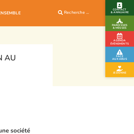
CONTACT
ENSEMBLE
& ANNUAIRE
PAROISSES
& MESSES
AGENDA
ÉVÉNEMENTS
N AU
FACE
AUX ABUS
JE DONNE
une société