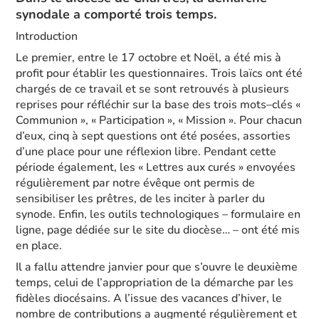
synodale a comporté trois temps.
Introduction
Le premier
, entre
le
17 octobre et Noël, a été mis à
profit pour établir les questionnaires. Trois laïcs ont été
chargés de ce travail et se sont retrouvés à plusieurs
reprises pour réfléchir sur la base des
trois mots
–
clés
«
Communion », « Participation », « Mission »
. Pour
chacun
d’eux, cinq à
sept questions ont été posées, assorties
d’une place pour une réflexion libre. Pendant cette
période également, les « Lettres aux curés » envoyées
régulièrement par notre évêque ont
permis de
sensibiliser les prêtres,
de les inciter à
parler du
synode. Enfin,
les outils
technologiques
–
formulaire en
ligne, page dédiée sur le site du diocèse…
–
ont été mis
en
place.
Il a fallu attendre janvier pour que s’ouvre
le deuxième
temps
, celui de l’appropriation de la
démarche
par
les
fidèles
d
iocésains.
A
l’issue
des
vacances
d’hiver,
le
nombre
de
contributions a augmenté régulièrement et