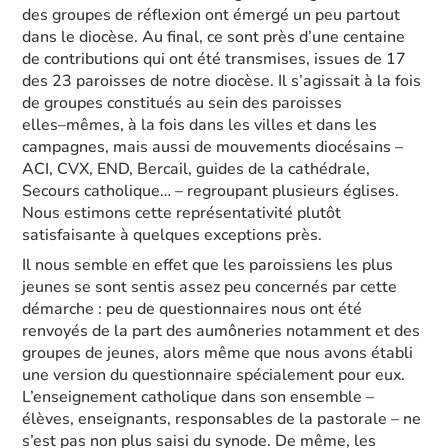
des groupes de réflexion ont émergé un peu
partout
dans le diocèse. Au final, ce sont près d’
une centaine
de contributions
qui ont été
transmises, issues de
1
7
des 23 paroisses de notre diocèse
. Il s’agissait à la fois
de groupes
constitués au sein des paroisses
elles
–
mêmes, à la fois dans les villes et dans les
campagnes,
mais aussi de mouvements diocésains
–
ACI, CVX, END, Bercail, guides de la cathédrale,
Se
cours catholique…
–
regroupant plusieurs églises.
Nous estimons cette représentativité
plutôt
satisfaisante à quelques exceptions près.
Il nous semble en effet que
les paroissiens les plus
jeunes
se sont sentis assez peu
concernés par cette
démarche : pe
u de questionnaires nous ont été
renvoyés de la part des
aumôneries notamment et des
groupes de jeunes, alors même que nous avons établi
une
version du questionnaire spécialement pour eux.
L’enseignement catholiqu
e dans son
ensemble
–
élèves, enseignants,
responsables de la pastorale
–
ne
s’est pas non plus saisi du
synode. De même,
les