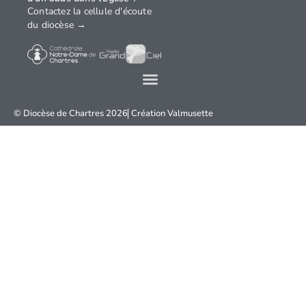
Contactez la cellule d'écoute
du diocèse →
© Diocèse de Chartres 2026
Création
Valmusette