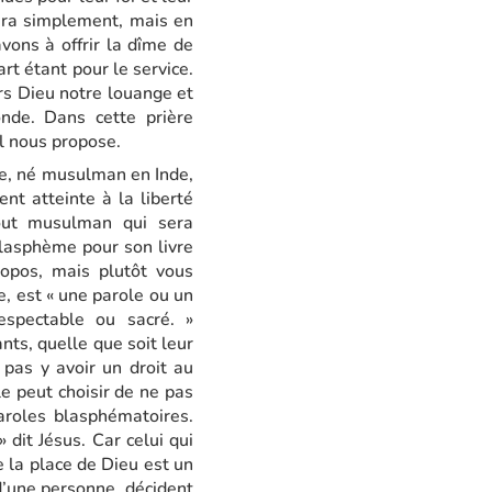
fera simplement, mais en
avons à offrir la dîme de
rt étant pour le service.
rs Dieu notre louange et
onde. Dans cette prière
il nous propose.
ie, né musulman en Inde,
nt atteinte à la liberté
tout musulman qui sera
blasphème pour son livre
opos, mais plutôt vous
, est « une parole ou un
espectable ou sacré. »
ts, quelle que soit leur
c pas y avoir un droit au
e peut choisir de ne pas
aroles blasphématoires.
dit Jésus. Car celui qui
e la place de Dieu est un
d’une personne, décident