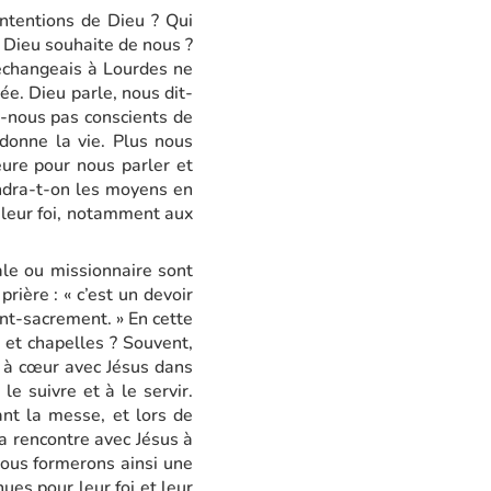
ntentions de Dieu ? Qui
 Dieu souhaite de nous ?
’échangeais à Lourdes ne
e. Dieu parle, nous dit-
s-nous pas conscients de
 donne la vie. Plus nous
eure pour nous parler et
endra-t-on les moyens en
 leur foi, notamment aux
ale ou missionnaire sont
prière : « c’est un devoir
nt-sacrement. » En cette
et chapelles ? Souvent,
r à cœur avec Jésus dans
le suivre et à le servir.
nt la messe, et lors de
la rencontre avec Jésus à
Nous formerons ainsi une
ues pour leur foi et leur