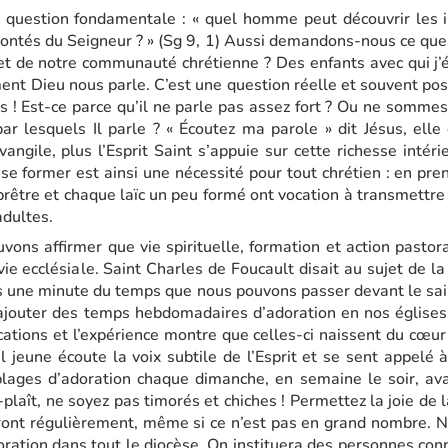
question fondamentale : « quel homme peut découvrir les i
ontés du Seigneur ? » (Sg 9, 1) Aussi demandons-nous ce que
et de notre communauté chrétienne ? Des enfants avec qui j
t Dieu nous parle. C’est une question réelle et souvent posé
pas ! Est-ce parce qu’il ne parle pas assez fort ? Ou ne somme
ar lesquels Il parle ? « Écoutez ma parole » dit Jésus, elle
angile, plus l’Esprit Saint s’appuie sur cette richesse intéri
 se former est ainsi une nécessité pour tout chrétien : en pr
prêtre et chaque laïc un peu formé ont vocation à transmettre
adultes.
uvons affirmer que vie spirituelle, formation et action pastor
ie ecclésiale. Saint Charles de Foucault disait au sujet de la 
 une minute du temps que nous pouvons passer devant le sai
ajouter des temps hebdomadaires d’adoration en nos églises 
cations et l’expérience montre que celles-ci naissent du cœu
l jeune écoute la voix subtile de l’Esprit et se sent appelé à 
lages d’adoration chaque dimanche, en semaine le soir, ava
s-plaît, ne soyez pas timorés et chiches ! Permettez la joie de 
dront régulièrement, même si ce n’est pas en grand nombre. 
oration dans tout le diocèse. On instituera des personnes conn