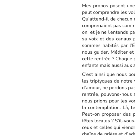
Mes propos posent une 
peut comprendre les vol
Qu’attend-il de chacun 
comprenaient pas commen
on, et je ne l’entends 
sa voix et des canaux p
sommes habités par l’Év
nous guider. Méditer et
cette rentrée ? Chaque 
enfants mais aussi aux 
C’est ainsi que nous po
les triptyques de notre v
d’amour, ne perdons pas
rentrée, pouvons-nous 
nous prions pour les vo
la contemplation. Là, te
Peut-on proposer des p
fêtes locales ? S’il-vou
ceux et celles qui vien
chaîne de prière et d’ad