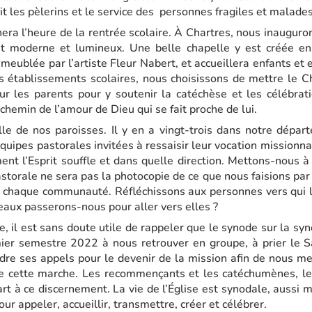
t les pèlerins et le service des personnes fragiles et malades
ra l’heure de la rentrée scolaire. À Chartres, nous inauguron
nt moderne et lumineux. Une belle chapelle y est créée en
 meublée par l’artiste Fleur Nabert, et accueillera enfants et
s établissements scolaires, nous choisissons de mettre le Ch
ur les parents pour y soutenir la catéchèse et les célébra
chemin de l’amour de Dieu qui se fait proche de lui.
lle de nos paroisses. Il y en a vingt-trois dans notre dépar
quipes pastorales invitées à ressaisir leur vocation missionn
 l’Esprit souffle et dans quelle direction. Mettons-nous à
astorale ne sera pas la photocopie de ce que nous faisions par 
r chaque communauté. Réfléchissons aux personnes vers qui 
aux passerons-nous pour aller vers elles ?
 il est sans doute utile de rappeler que le synode sur la synoda
ier semestre 2022 à nous retrouver en groupe, à prier le Sa
dre ses appels pour le devenir de la mission afin de nous m
 cette marche. Les recommençants et les catéchumènes, le
rt à ce discernement. La vie de l’Église est synodale, aussi
 appeler, accueillir, transmettre, créer et célébrer.