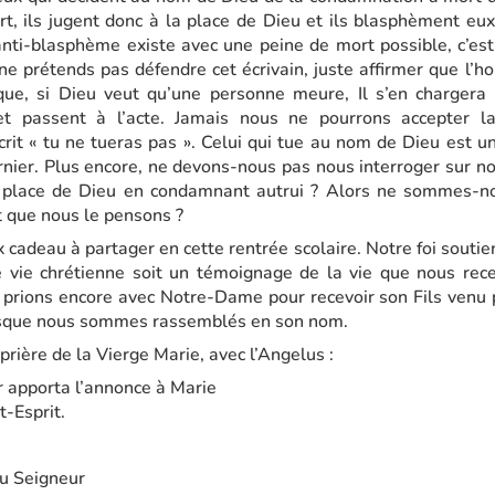
rt, ils jugent donc à la place de Dieu et ils blasphèment e
ti-blasphème existe avec une peine de mort possible, c’est
e ne prétends pas défendre cet écrivain, juste affirmer que l’
que, si Dieu veut qu’une personne meure, Il s’en charger
 passent à l’acte. Jamais nous ne pourrons accepter la
 écrit « tu ne tueras pas ». Celui qui tue au nom de Dieu est un
ier. Plus encore, ne devons-nous pas nous interroger sur no
 place de Dieu en condamnant autrui ? Alors ne sommes-n
 que nous le pensons ?
 cadeau à partager en cette rentrée scolaire. Notre foi soutien
e vie chrétienne soit un témoignage de la vie que nous re
 prions encore avec Notre-Dame pour recevoir son Fils venu pa
orsque nous sommes rassemblés en son nom.
prière de la Vierge Marie, avec l’Angelus :
 apporta l’annonce à Marie
t-Esprit.
du Seigneur