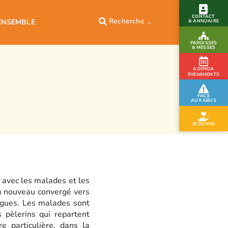
CONTACT
ENSEMBLE
& ANNUAIRE
PAROISSES
& MESSES
AGENDA
ÉVÉNEMENTS
FACE
AUX ABUS
JE DONNE
n avec les malades et les
 à nouveau convergé vers
ngues. Les malades sont
 pèlerins qui repartent
 particulière, dans la