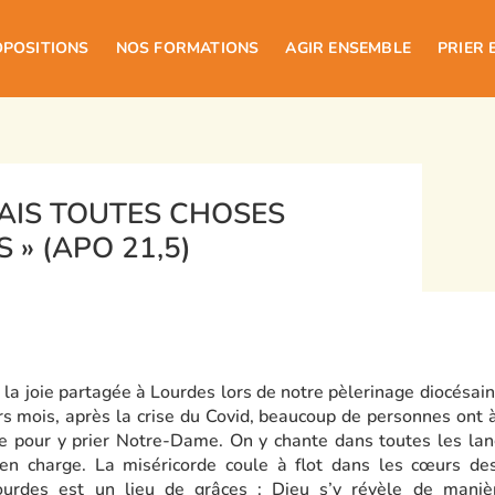
OPOSITIONS
NOS FORMATIONS
AGIR ENSEMBLE
PRIER 
 FAIS TOUTES CHOSES
 » (APO 21,5)
r la joie partagée à Lourdes lors de notre pèlerinage diocésai
ers mois, après la crise du Covid, beaucoup de personnes ont
le pour y prier Notre-Dame. On y chante dans toutes les la
en charge. La miséricorde coule à flot dans les cœurs des
urdes est un lieu de grâces : Dieu s’y révèle de manière