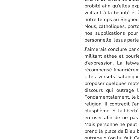
probité afin qu’elles e
veillant à la beauté et 
notre temps au Seigneur 
Nous, catholiques, port
nos supplications pour
personnelle, Jésus parle
J’aimerais conclure par
militant athée et pourf
d’expression. La fatw
récompensé financièreme
« les versets sataniq
proposer quelques mots 
discours qui outrage 
Fondamentalement, le bl
religion. Il contredit l
blasphème. Si la libert
en user afin de ne pas
Mais personne ne peut p
prend la place de Dieu b
outrage qu’on lui fait.