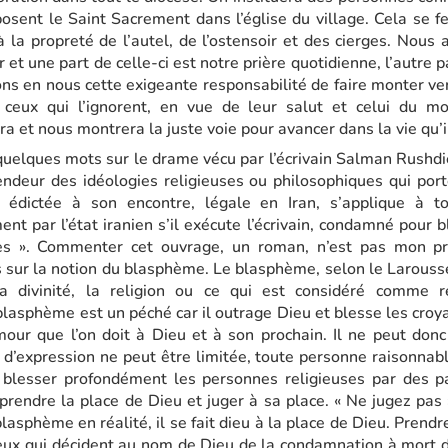
xposent le Saint Sacrement dans l’église du village. Cela se 
à la propreté de l’autel, de l’ostensoir et des cierges. Nous 
et une part de celle-ci est notre prière quotidienne, l’autre pa
ons en nous cette exigeante responsabilité de faire monter ve
 ceux qui l’ignorent, en vue de leur salut et celui du m
ra et nous montrera la juste voie pour avancer dans la vie qu’
 quelques mots sur le drame vécu par l’écrivain Salman Rushd
endeur des idéologies religieuses ou philosophiques qui porte
a édictée à son encontre, légale en Iran, s’applique à 
nt par l’état iranien s’il exécute l’écrivain, condamné pour 
ues ». Commenter cet ouvrage, un roman, n’est pas mon pr
sur la notion du blasphème. Le blasphème, selon le Larousse
la divinité, la religion ou ce qui est considéré comme r
asphème est un péché car il outrage Dieu et blesse les croyan
’amour que l’on doit à Dieu et à son prochain. Il ne peut don
é d’expression ne peut être limitée, toute personne raisonnabl
 blesser profondément les personnes religieuses par des p
rendre la place de Dieu et juger à sa place. « Ne jugez pas » 
lasphème en réalité, il se fait dieu à la place de Dieu. Prendr
 Ceux qui décident au nom de Dieu de la condamnation à mort 