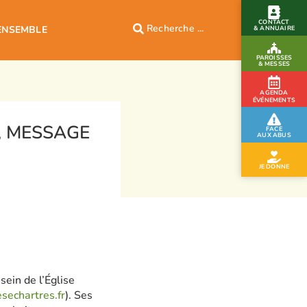
CONTACT
ENSEMBLE
& ANNUAIRE
PAROISSES
& MESSES
AGENDA
ÉVÉNEMENTS
, MESSAGE
FACE
AUX ABUS
5
JE DONNE
ein de l’Église
sechartres.fr
). Ses