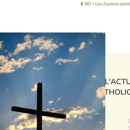
BD « Les Zouaves ponti
L'ACTU
CATHOLI