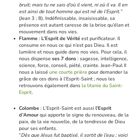
bruit; mais tu ne sais d’où il vient, ni où il va. Il en
est ainsi de tout homme qui est né de l’Esprit.”
(Jean 3 ; 8). Indéfinissable, insaisissable, sa
présence est autant caresse de la brise qu’élan et
mouvement dans nos vies.
Flamme
:
L’Esprit de Vérité
est purificateur. Il
consume en nous ce qui n’est pas Dieu. Il est
lumière et nous guide dans nos vies. Pour cela, il
nous dispense
ses 7 dons
: sagesse, intelligence,
science, force, conseil, piété, crainte. Jean-Paul II
nous a laissé
une courte prière
pour demander la
grâce de ces dons à l’Esprit-Saint ; nous les
retrouvons également dans
la litanie du Saint-
Esprit
.
Colombe
: L’Esprit-Saint est aussi
l’Esprit
d’Amour
qui apporte le signe du renouveau, de la
paix, de la vie nouvelle, de la tendresse de Dieu
pour ses enfants.
“
Dès que Jésus fut baptisé, il sortit de l’eau ; voici