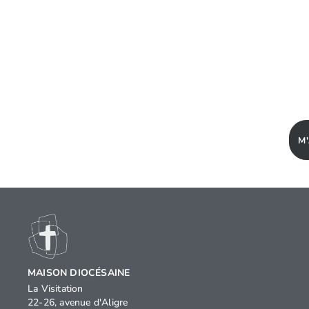
M
MAISON DIOCÉSAINE
La Visitation
22-26, avenue d'Aligre