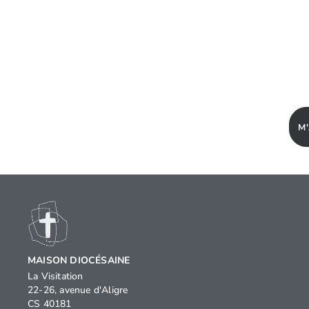
M
MAISON DIOCÉSAINE
La Visitation
22-26, avenue d'Aligre
CS 40181