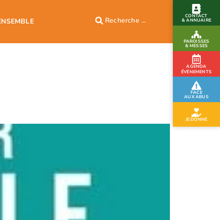
CONTACT
ENSEMBLE
& ANNUAIRE
PAROISSES
& MESSES
AGENDA
ÉVÉNEMENTS
FACE
AUX ABUS
JE DONNE