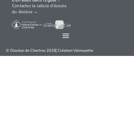
d'un abus dans l'Église ?
Contactez la cellule d'écoute
du diocèse →
© Diocèse de Chartres 2026
Création
Valmusette