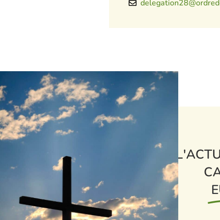
delegation28@ordred
L'ACTU
CA
E