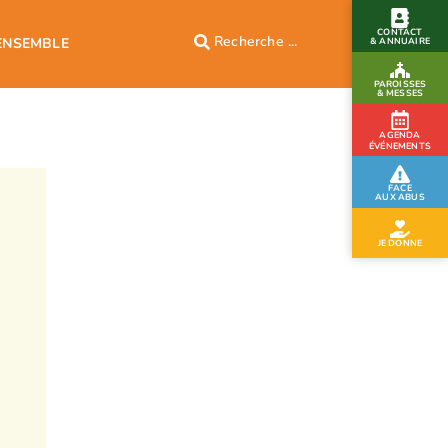
CONTACT
ENSEMBLE
& ANNUAIRE
PAROISSES
& MESSES
AGENDA
ÉVÉNEMENTS
FACE
AUX ABUS
JE DONNE