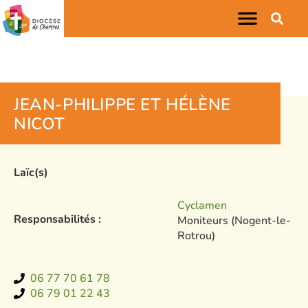
JEAN-PHILIPPE ET HÉLÈNE
NICOT
Laïc(s)
Cyclamen
Responsabilités :
Moniteurs (Nogent-le-
Rotrou)
06 77 70 61 78
06 79 01 22 43