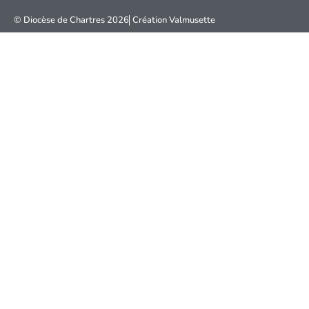
© Diocèse de Chartres 2026
Création
Valmusette