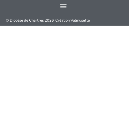
© Diocèse de Chartres 2026
Création
Valmusette