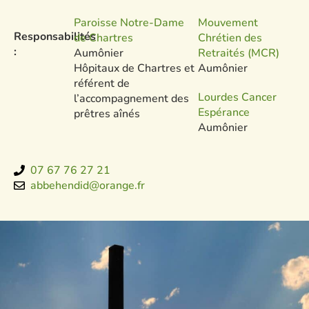
Paroisse Notre-Dame
Mouvement
Responsabilités
de Chartres
Chrétien des
:
Aumônier
Retraités (MCR)
Hôpitaux de Chartres et
Aumônier
référent de
Lourdes Cancer
l’accompagnement des
Espérance
prêtres aînés
Aumônier
07 67 76 27 21
abbehendid@orange.fr