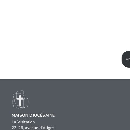
M
MAISON DIOCÉSAINE
La Visitation
22-26, avenue d'Aligre