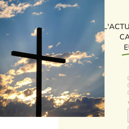
L'ACTU
CA
E