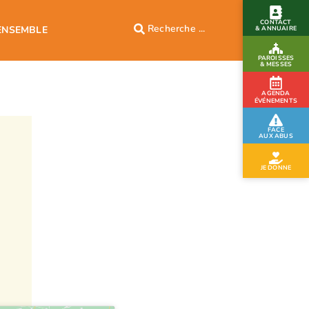
CONTACT
ENSEMBLE
& ANNUAIRE
PAROISSES
& MESSES
AGENDA
ÉVÉNEMENTS
FACE
AUX ABUS
JE DONNE