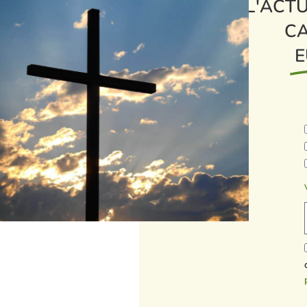
L'ACTU
CA
E