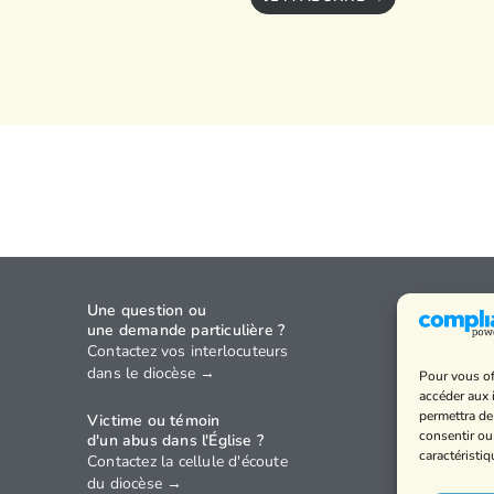
Une question ou
Agenda
une demande particulière ?
Annuaire
Contactez vos interlocuteurs
dans le diocèse →
Pour vous of
Horaires
accéder aux 
Politique 
permettra de
Victime ou témoin
confidenti
consentir ou
d'un abus dans l'Église ?
caractéristiq
Contactez la cellule d'écoute
Mentions 
du diocèse →