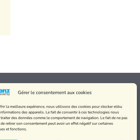
Gérer le consentement aux cookies
frir la meilleure expérience, nous utilisons des cookies pour stocker et/ou
 messes
informations des appareils. Le fait de consentir à ces technologies nous
de cookies et
 traiter des données comme le comportement de navigation. Le fait de ne pas
alité
 de retirer son consentement peut avoir un effet négatif sur certaines
ues et fonctions.
légales