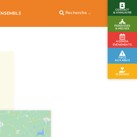
CONTACT
ENSEMBLE
& ANNUAIRE
PAROISSES
& MESSES
AGENDA
ÉVÉNEMENTS
FACE
AUX ABUS
JE DONNE