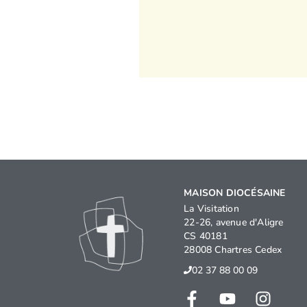
MAISON DIOCÉSAINE
La Visitation
22-26, avenue d'Aligre
CS 40181
28008 Chartres Cedex
02 37 88 00 09