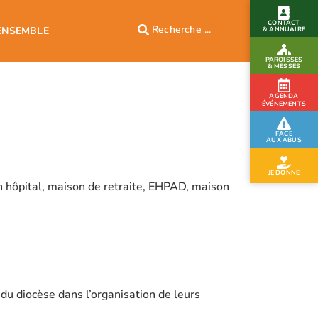
CONTACT
ENSEMBLE
& ANNUAIRE
PAROISSES
& MESSES
AGENDA
ÉVÉNEMENTS
FACE
AUX ABUS
JE DONNE
n hôpital, maison de retraite, EHPAD, maison
du diocèse dans l’organisation de leurs