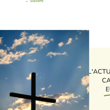
←
Suivant
L'ACTU
CA
E