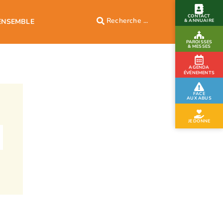
CONTACT
ENSEMBLE
& ANNUAIRE
PAROISSES
& MESSES
AGENDA
ÉVÉNEMENTS
FACE
AUX ABUS
JE DONNE