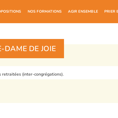
OPOSITIONS
NOS FORMATIONS
AGIR ENSEMBLE
PRIER 
-DAME DE JOIE
etraitées (inter-congrégations).