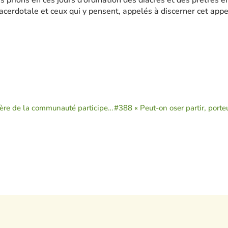
 prions en ces jours d’ordination des diacres et des prêtres e
sacerdotale et ceux qui y pensent, appelés à discerner cet appe
#386 « Comment la prière de la communauté participe à la libération de Pierre ? »