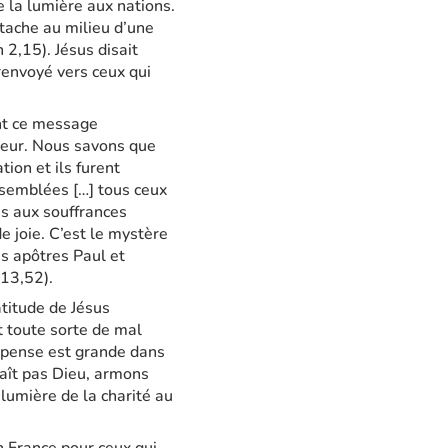
e la lumière aux nations.
 tache au milieu d’une
 2,15). Jésus disait
 renvoyé vers ceux qui
ent ce message
gneur. Nous savons que
tion et ils furent
assemblées […] tous ceux
és aux souffrances
 joie. C’est le mystère
es apôtres Paul et
t 13,52).
atitude de Jésus
nt toute sorte de mal
ompense est grande dans
aît pas Dieu, armons
 lumière de la charité au