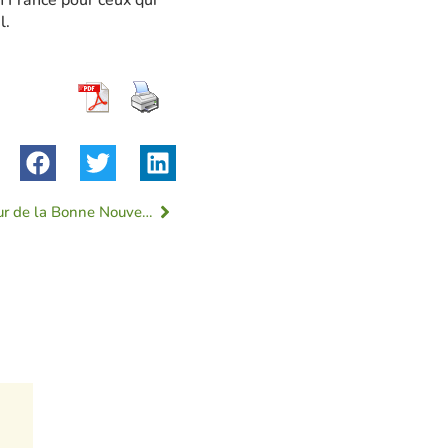
n France pour ceux qui
l.
#388 « Peut-on oser partir, porteur de la Bonne Nouvelle, sur des chemins inconnus ? »