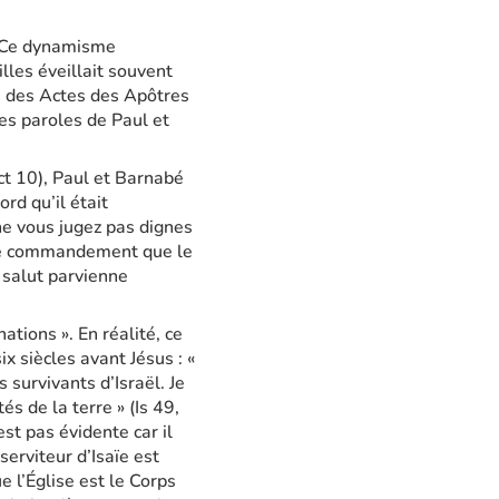
i. Ce dynamisme
illes éveillait souvent
13 des Actes des Apôtres
 les paroles de Paul et
ct 10), Paul et Barnabé
rd qu’il était
ne vous jugez pas dignes
t le commandement que le
e salut parvienne
tions ». En réalité, ce
ix siècles avant Jésus : «
 survivants d’Israël. Je
s de la terre » (Is 49,
st pas évidente car il
serviteur d’Isaïe est
e l’Église est le Corps