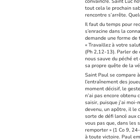
convaincre. Saint Luc not
tout cela le prochain sa
rencontre s’arrête. Quel
Il faut du temps pour re
s’enracine dans la conn
demande une forme de tra
« Travaillez à votre salu
(Ph 2,12-13). Parler de c
nous sauve du péché et d
sa propre quête de la vé
Saint Paul se compare à 
l’entraînement des joueu
moment décisif, le geste 
n’ai pas encore obtenu c
saisir, puisque j’ai moi-
devenu, un apôtre, il le d
sorte de défi lancé aux c
vous pas que, dans les s
remporter » (1 Co 9, 24-
à toute victoire. Paul e