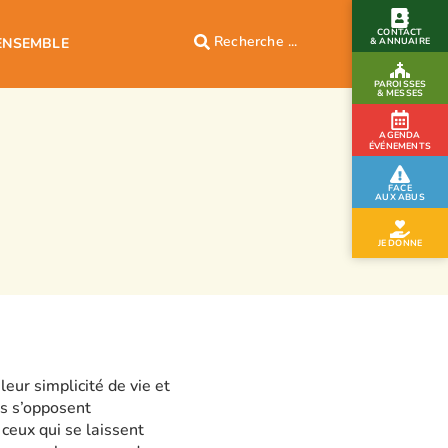
CONTACT
ENSEMBLE
& ANNUAIRE
PAROISSES
& MESSES
AGENDA
ÉVÉNEMENTS
FACE
AUX ABUS
JE DONNE
eur simplicité de vie et
ves s’opposent
ceux qui se laissent