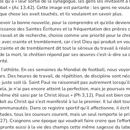
e qu’à « leur sortie de la synagogue, les gens les invitaient à
bbat » (Ac 13,42). Cette image est parlante : les gens ne voula
que chose les avait touchés, et ils voulaient en savoir plus.
cevoir la bonne nouvelle, pour la comprendre et qu’elle devien
aissance des Saintes Écritures et la fréquentation des prière
vail et de recherche, choisie comme une priorité pour le chré
t avec crainte et tremblement, car c’est Dieu qui produit en vous
rainte et de tremblement dit tout le sérieux du travail à réalis
e la mort, le chrétien répond par ses œuvres c’est-à-dire sa c
rité.
l’athlète. En ces semaines du Mondial de football, nous voyons
rs. Des heures de travail, de répétition, de discipline sont né
juste soit là. Saint Paul ne raisonnait pas autrement lorsqu’il é
ela, je n’ai pas encore atteint la perfection, mais je poursuis 
même été saisi par le Christ Jésus » (Ph 3,12). Paul est bien co
oit au Christ qui s’est manifesté à lui le premier. Il lui doit tou
ommunautés. Dans ce registre sportif qu’il affectionne, il écrit
tades, tous les coureurs courent, mais un seul remporte le pri
27). Craignons une époque qui voudrait faire croire que l’effor
mprunte aussi à la vie des champs cette même sagesse du labeur