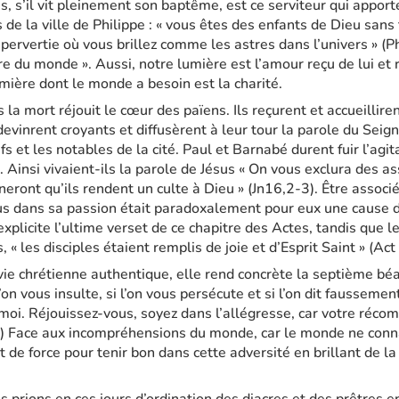
s, s’il vit pleinement son baptême, est ce serviteur qui apport
s de la ville de Philippe : « vous êtes des enfants de Dieu sans
pervertie où vous brillez comme les astres dans l’univers » (Ph
ère du monde ». Aussi, notre lumière est l’amour reçu de lui et
umière dont le monde a besoin est la charité.
 la mort réjouit le cœur des païens. Ils reçurent et accueillir
evinrent croyants et diffusèrent à leur tour la parole du Sei
fs et les notables de la cité. Paul et Barnabé durent fuir l’agita
e. Ainsi vivaient-ils la parole de Jésus « On vous exclura des 
neront qu’ils rendent un culte à Dieu » (Jn16,2-3). Être associ
us dans sa passion était paradoxalement pour eux une cause de
explicite l’ultime verset de ce chapitre des Actes, tandis que l
« les disciples étaient remplis de joie et d’Esprit Saint » (Ac
vie chrétienne authentique, elle rend concrète la septième bé
on vous insulte, si l’on vous persécute et si l’on dit fausseme
 moi. Réjouissez-vous, soyez dans l’allégresse, car votre réc
12) Face aux incompréhensions du monde, car le monde ne conn
 de force pour tenir bon dans cette adversité en brillant de la