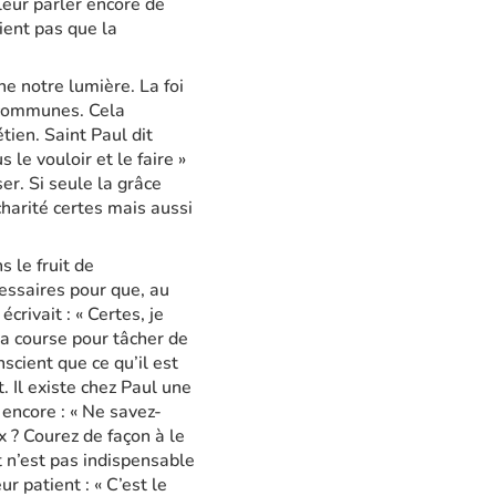
 leur parler encore de
ient pas que la
ne notre lumière. La foi
s communes. Cela
tien. Saint Paul dit
 le vouloir et le faire »
er. Si seule la grâce
harité certes mais aussi
 le fruit de
cessaires pour que, au
crivait : « Certes, je
ma course pour tâcher de
nscient que ce qu’il est
t. Il existe chez Paul une
 encore : « Ne savez-
x ? Courez de façon à le
t n’est pas indispensable
 patient : « C’est le