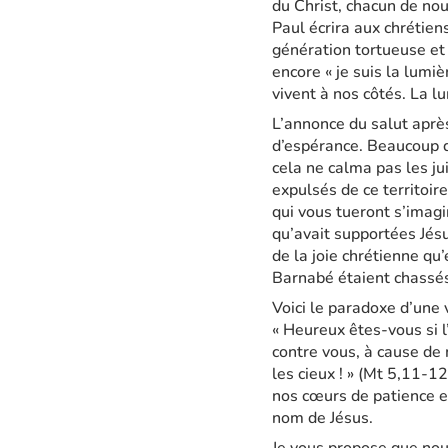
du Christ, chacun de nou
Paul écrira aux chrétien
génération tortueuse et 
encore « je suis la lumi
vivent à nos côtés. La l
L’annonce du salut après
d’espérance. Beaucoup d
cela ne calma pas les jui
expulsés de ce territoir
qui vous tueront s’imagi
qu’avait supportées Jés
de la joie chrétienne qu’
Barnabé étaient chassés, 
Voici le paradoxe d’une 
« Heureux êtes-vous si l’
contre vous, à cause de
les cieux ! » (Mt 5,11-
nos cœurs de patience et
nom de Jésus.