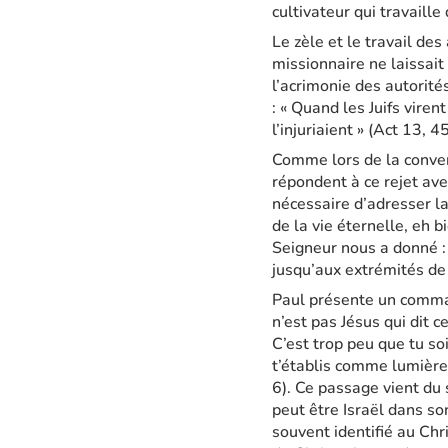
cultivateur qui travaille
Le zèle et le travail de
missionnaire ne laissait 
l’acrimonie des autorité
: « Quand les Juifs viren
l’injuriaient » (Act 13, 4
Comme lors de la convers
répondent à ce rejet ave
nécessaire d’adresser l
de la vie éternelle, eh 
Seigneur nous a donné : “
jusqu’aux extrémités de 
Paul présente un command
n’est pas Jésus qui dit c
C’est trop peu que tu so
t’établis comme lumière 
6). Ce passage vient du 
peut être Israël dans son
souvent identifié au Chr