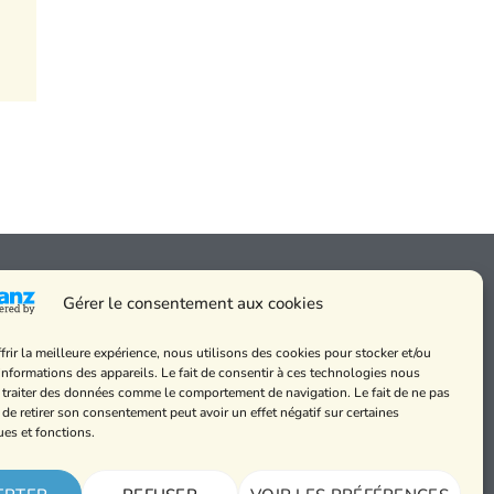
Gérer le consentement aux cookies
frir la meilleure expérience, nous utilisons des cookies pour stocker et/ou
 messes
informations des appareils. Le fait de consentir à ces technologies nous
de cookies et
 traiter des données comme le comportement de navigation. Le fait de ne pas
alité
 de retirer son consentement peut avoir un effet négatif sur certaines
ues et fonctions.
légales