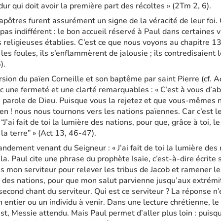
 dur qui doit avoir la première part des récoltes » (2Tm 2, 6).
s apôtres furent assurément un signe de la véracité de leur fo
pas indifférent : le bon accueil réservé à Paul dans certaines v
s religieuses établies. C’est ce que nous voyons au chapitre 
t les foules, ils s’enflammèrent de jalousie ; ils contredisaient
5).
ion du païen Corneille et son baptême par saint Pierre (cf. A
c une fermeté et une clarté remarquables : « C’est à vous d’abo
a parole de Dieu. Puisque vous la rejetez et que vous-mêmes 
bien ! nous nous tournons vers les nations païennes. Car c’es
J’ai fait de toi la lumière des nations, pour que, grâce à toi, l
la terre” » (Act 13, 46-47).
ement venant du Seigneur : « J’ai fait de toi la lumière des na
ela. Paul cite une phrase du prophète Isaïe, c’est-à-dire écrite s
is mon serviteur pour relever les tribus de Jacob et ramener les
des nations, pour que mon salut parvienne jusqu’aux extrémité
second chant du serviteur. Qui est ce serviteur ? La réponse n’e
 entier ou un individu à venir. Dans une lecture chrétienne, le 
ist, Messie attendu. Mais Paul permet d’aller plus loin : puisqu