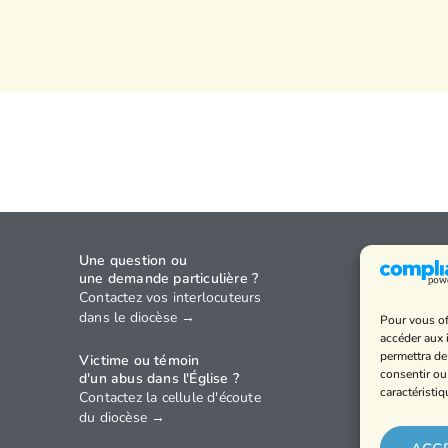
Une question ou
Agenda
une demande particulière ?
Annuaire
Contactez vos interlocuteurs
dans le diocèse →
Pour vous of
Horaires
accéder aux 
Politique 
permettra de
Victime ou témoin
confidenti
consentir ou
d'un abus dans l'Église ?
caractéristiq
Contactez la cellule d'écoute
Mentions 
du diocèse →