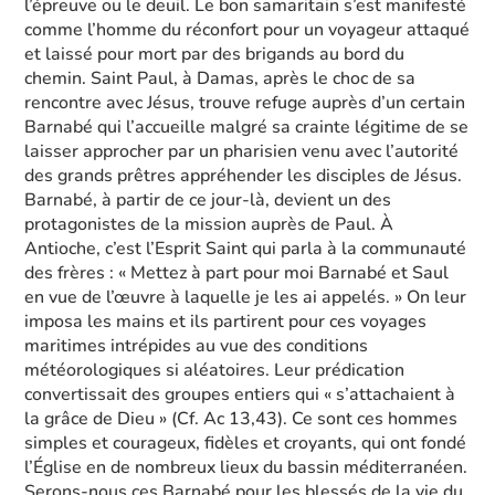
l’épreuve ou le deuil. Le bon samaritain s’est manifesté
comme l’homme du réconfort pour un voyageur attaqué
et laissé pour mort par des brigands au bord du
chemin. Saint Paul, à Damas, après le choc de sa
rencontre avec Jésus, trouve refuge auprès d’un certain
Barnabé qui l’accueille malgré sa crainte légitime de se
laisser approcher par un pharisien venu avec l’autorité
des grands prêtres appréhender les disciples de Jésus.
Barnabé, à partir de ce jour-là, devient un des
protagonistes de la mission auprès de Paul. À
Antioche, c’est l’Esprit Saint qui parla à la communauté
des frères : « Mettez à part pour moi Barnabé et Saul
en vue de l’œuvre à laquelle je les ai appelés. » On leur
imposa les mains et ils partirent pour ces voyages
maritimes intrépides au vue des conditions
météorologiques si aléatoires. Leur prédication
convertissait des groupes entiers qui « s’attachaient à
la grâce de Dieu » (Cf. Ac 13,43). Ce sont ces hommes
simples et courageux, fidèles et croyants, qui ont fondé
l’Église en de nombreux lieux du bassin méditerranéen.
Serons-nous ces Barnabé pour les blessés de la vie du