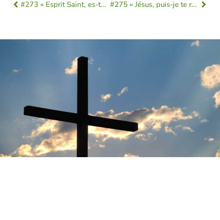
#273 « Esprit Saint, es-tu là ? »
#275 « Jésus, puis-je te rencontrer ? »