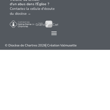
d'un abus dans l'Église ?
Contactez la cellule d'écoute
du diocèse →
© Diocèse de Chartres 2026
Création
Valmusette