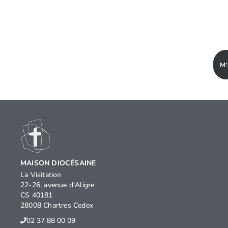
M
MAISON DIOCÉSAINE
La Visitation
22-26, avenue d'Aligre
CS 40181
28008 Chartres Cedex
02 37 88 00 09