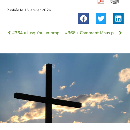
Publiée le
16 janvier 2026
#364 « Jusqu’où un prophète de Jésus-Christ engage-t-il sa propre vie ? »
#366 « Comment Jésus propose une liberté vécue dans l’Esprit Saint ? »