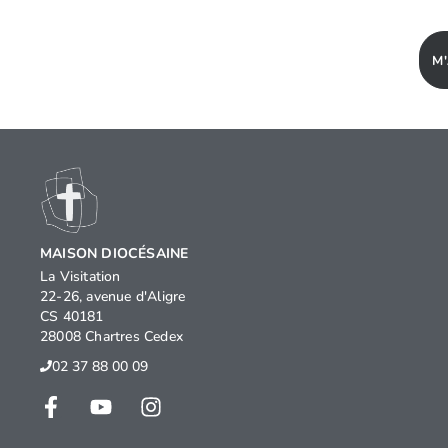
M
MAISON DIOCÉSAINE
La Visitation
22-26, avenue d'Aligre
CS 40181
28008 Chartres Cedex
02 37 88 00 09