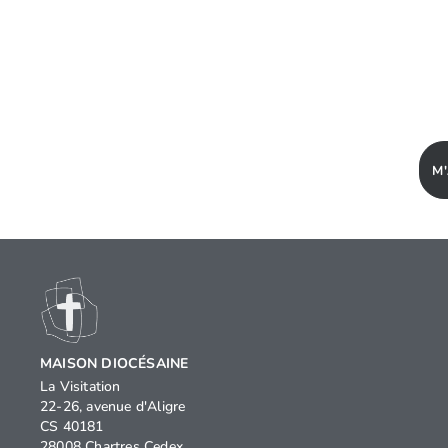
M
MAISON DIOCÉSAINE
La Visitation
22-26, avenue d'Aligre
CS 40181
28008 Chartres Cedex