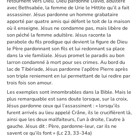
retournent vers Dieu. Dieu pardonne David, adultère
avec Bethsabée, la femme de Urie le Hittite qu’il a fait
assassiner. Jésus pardonne un homme grabataire
apporté par quatre amis qui défont le toit de la maison
où il enseigne. Jésus ne condamne pas, mais libère de
son péché la femme adultère. Jésus raconte la
parabole du fils prodigue qui devient la figure de Dieu
le Père pardonnant son fils et lui redonnant sa place
dans la vie familiale. Jésus promet le paradis au bon
larron condamné à mort pour ses crimes. Au bord du
lac de Tibériade, Jésus pardonne l’apôtre Pierre après
son triple reniement en lui permettant de lui redire par
trois fois son amour.
Les exemples sont innombrables dans la Bible. Mais le
plus remarquable est sans doute lorsque, sur la croix,
Jésus pardonne ceux qui l’assassinent : « lorsqu’ils
furent arrivés au lieu appelé Crâne, ils le crucifièrent là,
ainsi que les deux malfaiteurs, l’un à droite, l’autre à
gauche. Jésus dit : Père, pardonne-leur, car ils ne
savent ce qu’ils font » (Lc 23, 33-34a)