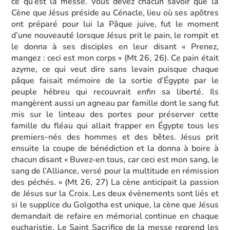
ce qu’est la messe. Vous devez chacun savoir que la
Cène que Jésus préside au Cénacle, lieu où ses apôtres
ont préparé pour lui la Pâque juive, fut le moment
d’une nouveauté lorsque Jésus prit le pain, le rompit et
le donna à ses disciples en leur disant « Prenez,
mangez : ceci est mon corps » (Mt 26, 26). Ce pain était
azyme, ce qui veut dire sans levain puisque chaque
pâque faisait mémoire de la sortie d’Égypte par le
peuple hébreu qui recouvrait enfin sa liberté. Ils
mangèrent aussi un agneau par famille dont le sang fut
mis sur le linteau des portes pour préserver cette
famille du fléau qui allait frapper en Égypte tous les
premiers-nés des hommes et des bêtes. Jésus prit
ensuite la coupe de bénédiction et la donna à boire à
chacun disant « Buvez-en tous, car ceci est mon sang, le
sang de l’Alliance, versé pour la multitude en rémission
des péchés. » (Mt 26, 27) La cène anticipait la passion
de Jésus sur la Croix. Les deux évènements sont liés et
si le supplice du Golgotha est unique, la cène que Jésus
demandait de refaire en mémorial continue en chaque
eucharistie. Le Saint Sacrifice de la messe reprend les