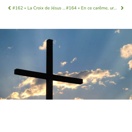
#162 « La Croix de Jésus n’est-elle pas son plus grand miracle ? »
#164 « En ce carême, urgence de prier pour la paix en Ukraine ! »