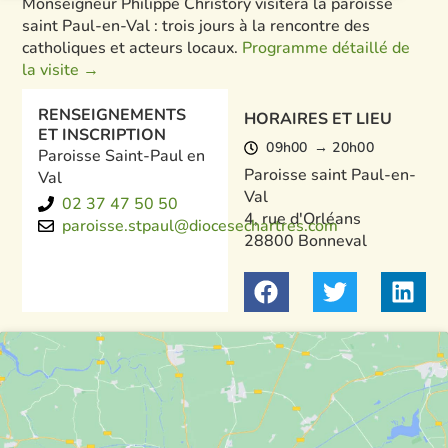
Monseigneur Philippe Christory visitera la paroisse
saint Paul-en-Val : trois jours à la rencontre des
catholiques et acteurs locaux.
Programme détaillé de
la visite →
RENSEIGNEMENTS
HORAIRES ET LIEU
ET INSCRIPTION
09h00
→ 20h00
Paroisse Saint-Paul en
Paroisse saint Paul-en-
Val
Val
02 37 47 50 50
4, rue d'Orléans
paroisse.stpaul@diocesechartres.com
28800 Bonneval