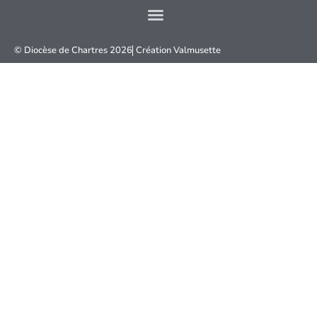
© Diocèse de Chartres 2026
Création
Valmusette