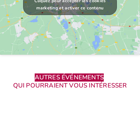
Cliquez pour accepter les cookies
marketing et activer ce contenu
AUTRES ÉVÉNEMENTS
QUI POURRAIENT VOUS INTÉRESSER
Con
17 