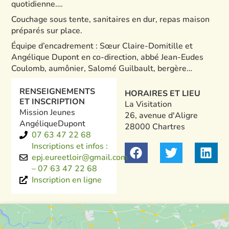
quotidienne….
Couchage sous tente, sanitaires en dur, repas maison
préparés sur place.
Équipe d’encadrement : Sœur Claire-Domitille et
Angélique Dupont en co-direction, abbé Jean-Eudes
Coulomb, aumônier, Salomé Guilbault, bergère…
RENSEIGNEMENTS
HORAIRES ET LIEU
ET INSCRIPTION
La Visitation
Mission Jeunes
26, avenue d'Aligre
Angélique
Dupont
28000 Chartres
07 63 47 22 68
Inscriptions et infos :
epj.eureetloir@gmail.com
– 07 63 47 22 68
Inscription en ligne