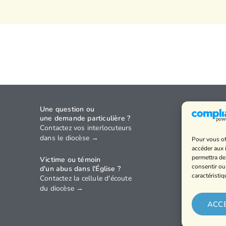
Une question ou
Agenda
une demande particulière ?
Annuaire
Contactez vos interlocuteurs
dans le diocèse →
Pour vous of
Horaires
accéder aux 
Politique 
permettra de
Victime ou témoin
confidenti
consentir ou
d'un abus dans l'Église ?
caractéristiq
Contactez la cellule d'écoute
Mentions 
du diocèse →
ACC