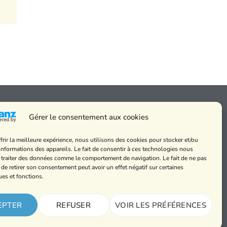
Gérer le consentement aux cookies
frir la meilleure expérience, nous utilisons des cookies pour stocker et/ou
 messes
informations des appareils. Le fait de consentir à ces technologies nous
de cookies et
 traiter des données comme le comportement de navigation. Le fait de ne pas
alité
 de retirer son consentement peut avoir un effet négatif sur certaines
ues et fonctions.
légales
EPTER
REFUSER
VOIR LES PRÉFÉRENCES