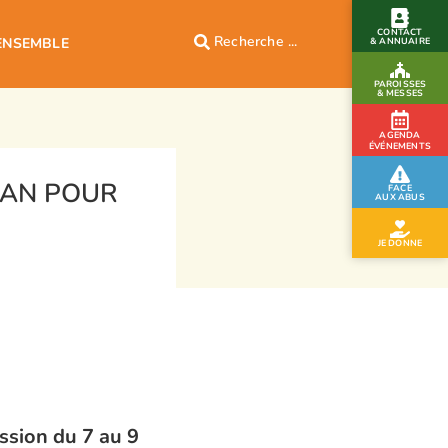
CONTACT
ENSEMBLE
& ANNUAIRE
PAROISSES
& MESSES
AGENDA
ÉVÉNEMENTS
LAN POUR
FACE
AUX ABUS
JE DONNE
ssion du 7 au 9