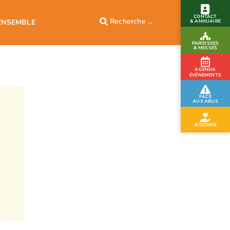
CONTACT
ENSEMBLE
& ANNUAIRE
PAROISSES
& MESSES
AGENDA
ÉVÉNEMENTS
FACE
AUX ABUS
JE DONNE