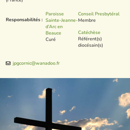
Paroisse
Conseil Presbytéral
Responsabilités :
Sainte-Jeanne-
Membre
d’Arc en
Catéchèse
Beauce
Référent(s)
Curé
diocésain(s)
jpgcornic@wanadoo.fr