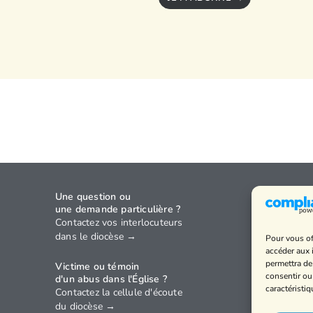
Une question ou
Agenda
une demande particulière ?
Annuaire
Contactez vos interlocuteurs
dans le diocèse →
Pour vous of
Horaires
accéder aux 
Politique 
permettra de
Victime ou témoin
confidenti
consentir ou
d'un abus dans l'Église ?
caractéristiq
Contactez la cellule d'écoute
Mentions 
du diocèse →