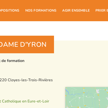
OPOSITIONS
NOS FORMATIONS
AGIR ENSEMBLE
PRIER 
DAME D'YRON
t de formation
8220 Cloyes-les-Trois-Rivières
t Catholique en Eure-et-Loir