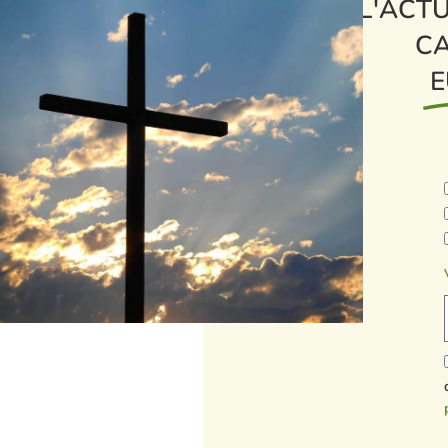
L'ACTU
CA
E