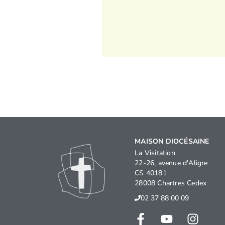
MAISON DIOCÉSAINE
La Visitation
22-26, avenue d'Aligre
CS 40181
28008 Chartres Cedex
02 37 88 00 09