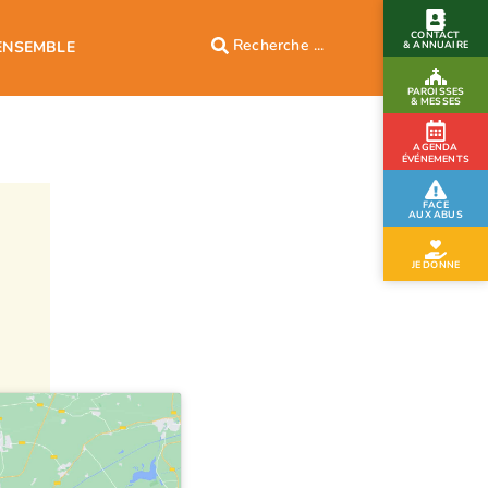
CONTACT
ENSEMBLE
& ANNUAIRE
PAROISSES
& MESSES
AGENDA
ÉVÉNEMENTS
FACE
AUX ABUS
JE DONNE