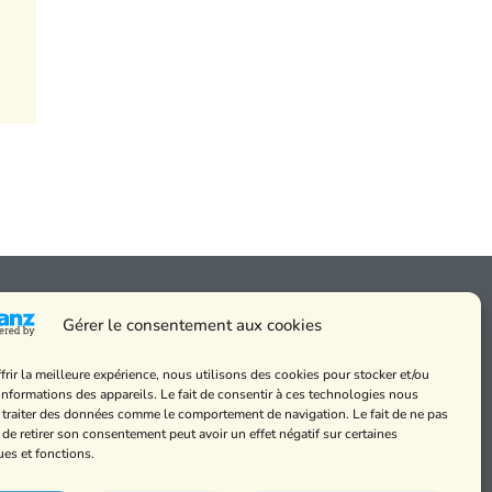
Gérer le consentement aux cookies
frir la meilleure expérience, nous utilisons des cookies pour stocker et/ou
 messes
informations des appareils. Le fait de consentir à ces technologies nous
de cookies et
 traiter des données comme le comportement de navigation. Le fait de ne pas
alité
 de retirer son consentement peut avoir un effet négatif sur certaines
ues et fonctions.
légales