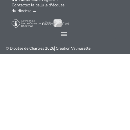
Contactez la cellule d'écoute
du diocèse →
© Diocèse de Chartres 2026
Création
Valmusette